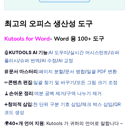
최고의 오피스 생산성 도구
Kutools for Word
- Word 용 100+ 도구
🤖
KUTOOLS AI 기능
:
AI 도우미
/
실시간 어시스턴트
/
슈퍼
폴리시
/
슈퍼 번역
/
AI 수정
/
AI 교정
📘
문서 마스터리
:
페이지 분할
/
문서 병합
/
일괄 PDF 변환
✏
콘텐츠 편집
:
일괄 찾기 및 바꾸기
/
모든 그림 크기 조정
🧹
손쉬운 정리
:
여분 공백 제거
/
구역 나누기 제거
➕
창의적 삽입
:
천 단위 구분 기호 삽입
/
체크 박스 삽입
/
QR
코드 생성
🌍
40+개 언어 지원
: Kutools 가 귀하의 언어로 말합니다 –