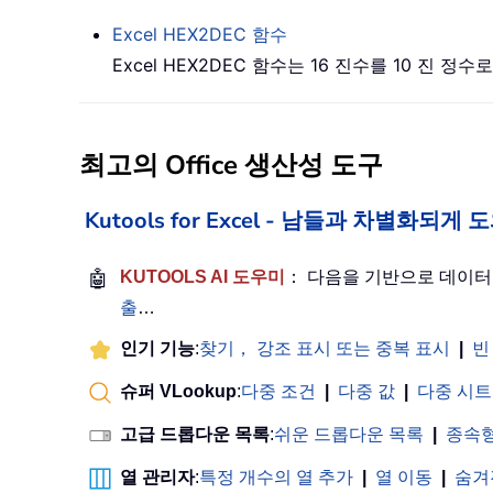
Excel
HEX2DEC
함수
Excel HEX2DEC 함수는 16 진수를 10 진 
최고의 Office 생산성 도구
Kutools for Excel - 남들과 차별화되
🤖
KUTOOLS AI 도우미
： 다음을 기반으로 데이
출
…
인기 기능
:
찾기， 강조 표시 또는 중복 표시
|
빈
슈퍼 VLookup
:
다중 조건
|
다중 값
|
다중 시트
고급 드롭다운 목록
:
쉬운 드롭다운 목록
|
종속형
열 관리자
:
특정 개수의 열 추가
|
열 이동
|
숨겨