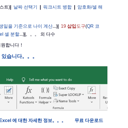
스트)
|
날짜 선택기
|
워크시트 병합
|
암호화/셀 해
。
생일을 기준으로 나이 계산
...)
|
19
삽입
도구
(
QR 코
cel 셀 분할
...)
|
。。。 외 다수
 지원합니다！
수 있습니다。。。
or Excel 에 대한 자세한 정보。。。
무료 다운로드