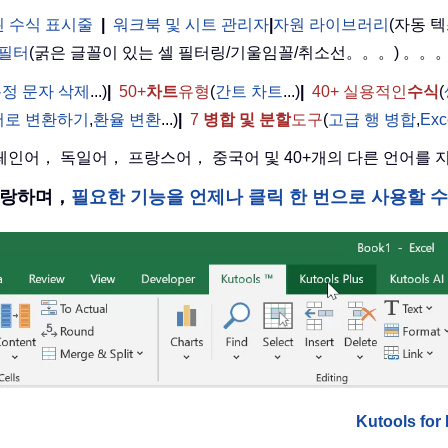
 수식 표시줄
|
워크북 및 시트 관리자
|
자원 라이브러리
(자동 텍
 필터
(굵은 글꼴이 있는 셀 필터링/기울임꼴/취소선。。。) 。。
정 문자 삭제
...)
|
50+
차트
유형
(
간트 차트
...)
|
40+ 실용적인
수식
(
어로 변환하기
,
환율 변환
...)
|
7
병합 및 분할
도구
(
고급 행 병합
,
Ex
 스페인어， 독일어， 프랑스어， 중국어 및 40+개의 다른 언어를
을 자랑하며，
필요한 기능을 언제나 클릭 한 번으로 사용할 
Kutools f