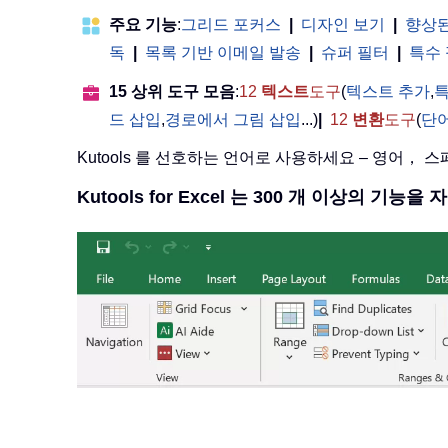
주요 기능
:
그리드 포커스
|
디자인 보기
|
향상된
독
|
목록 기반 이메일 발송
|
슈퍼 필터
|
특수
15 상위 도구 모음
:
12
텍스트
도구
(
텍스트 추가
,
특
드 삽입
,
경로에서 그림 삽입
...)
|
12
변환
도구
(
단
Kutools 를 선호하는 언어로 사용하세요 – 영어，
Kutools for Excel 는 300 개 이상의 기능