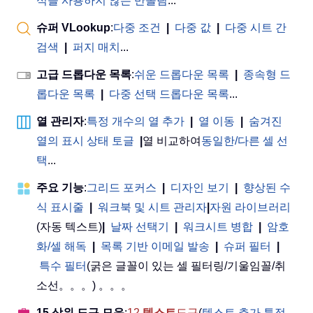
식을 사용하지 않는 반올림
...
슈퍼 VLookup
:
다중 조건
|
다중 값
|
다중 시트 간
검색
|
퍼지 매치
...
고급 드롭다운 목록
:
쉬운 드롭다운 목록
|
종속형 드
롭다운 목록
|
다중 선택 드롭다운 목록
...
열 관리자
:
특정 개수의 열 추가
|
열 이동
|
숨겨진
열의 표시 상태 토글
|
열 비교하여
동일한/다른 셀 선
택
...
주요 기능
:
그리드 포커스
|
디자인 보기
|
향상된 수
식 표시줄
|
워크북 및 시트 관리자
|
자원 라이브러리
(자동 텍스트)
|
날짜 선택기
|
워크시트 병합
|
암호
화/셀 해독
|
목록 기반 이메일 발송
|
슈퍼 필터
|
특수 필터
(굵은 글꼴이 있는 셀 필터링/기울임꼴/취
소선。。。) 。。。
15 상위 도구 모음
:
12
텍스트
도구
(
텍스트 추가
,
특정