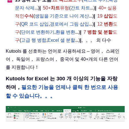
문자 삭제
...)
|
50+
차트
유형
(
간트 차트
...)
|
40+ 실용
적인
수식
(
생일을 기준으로 나이 계산
...)
|
19
삽입
도
구
(
QR 코드 삽입
,
경로에서 그림 삽입
...)
|
12
변환
도
구
(
단어로 변환하기
,
환율 변환
...)
|
7
병합 및 분할
도
구
(
고급 행 병합
,
Excel 셀 분할
...)
|
。。。 외 다수
Kutools 를 선호하는 언어로 사용하세요 – 영어， 스페인
어， 독일어， 프랑스어， 중국어 및 40+개의 다른 언어
를 지원합니다！
Kutools for Excel 는 300 개 이상의 기능을 자랑
하며，
필요한 기능을 언제나 클릭 한 번으로 사용
할 수 있습니다。。。