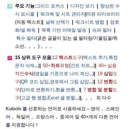
주요 기능
:
그리드 포커스
|
디자인 보기
|
향상된 수
식 표시줄
|
워크북 및 시트 관리자
|
자원 라이브러리
(자동 텍스트)
|
날짜 선택기
|
워크시트 병합
|
암호
화/셀 해독
|
목록 기반 이메일 발송
|
슈퍼 필터
|
특수 필터
(굵은 글꼴이 있는 셀 필터링/기울임꼴/취
소선。。。) 。。。
15 상위 도구 모음
:
12
텍스트
도구
(
텍스트 추가
,
특정
문자 삭제
...)
|
50+
차트
유형
(
간트 차트
...)
|
40+ 실용
적인
수식
(
생일을 기준으로 나이 계산
...)
|
19
삽입
도
구
(
QR 코드 삽입
,
경로에서 그림 삽입
...)
|
12
변환
도
구
(
단어로 변환하기
,
환율 변환
...)
|
7
병합 및 분할
도
구
(
고급 행 병합
,
Excel 셀 분할
...)
|
。。。 외 다수
Kutools 를 선호하는 언어로 사용하세요 – 영어， 스페인
어， 독일어， 프랑스어， 중국어 및 40+개의 다른 언어
를 지원합니다！