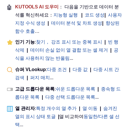
🤖
KUTOOLS AI 도우미
： 다음을 기반으로 데이터 분
석를 혁신하세요：
지능형 실행
|
코드 생성
|
사용자
지정 수식 생성
|
데이터 분석 및 차트 생성
|
향상된
함수 호출
…
인기 기능
:
찾기， 강조 표시 또는 중복 표시
|
빈 행
삭제
|
데이터 손실 없이 열 결합 또는 셀 제거
|
공
식을 사용하지 않는 반올림
...
슈퍼 VLookup
:
다중 조건
|
다중 값
|
다중 시트 간
검색
|
퍼지 매치
...
고급 드롭다운 목록
:
쉬운 드롭다운 목록
|
종속형 드
롭다운 목록
|
다중 선택 드롭다운 목록
...
열 관리자
:
특정 개수의 열 추가
|
열 이동
|
숨겨진
열의 표시 상태 토글
|
열 비교하여
동일한/다른 셀 선
택
...