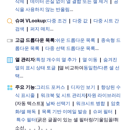
삭제
|
데이터 손실 없이 열 결합 또는 셀 제거
|
공
식을 사용하지 않는 반올림
...
슈퍼 VLookup
:
다중 조건
|
다중 값
|
다중 시트 간
검색
|
퍼지 매치
...
고급 드롭다운 목록
:
쉬운 드롭다운 목록
|
종속형 드
롭다운 목록
|
다중 선택 드롭다운 목록
...
열 관리자
:
특정 개수의 열 추가
|
열 이동
|
숨겨진
열의 표시 상태 토글
|
열 비교하여
동일한/다른 셀 선
택
...
주요 기능
:
그리드 포커스
|
디자인 보기
|
향상된 수
식 표시줄
|
워크북 및 시트 관리자
|
자원 라이브러리
(자동 텍스트)
|
날짜 선택기
|
워크시트 병합
|
암호
화/셀 해독
|
목록 기반 이메일 발송
|
슈퍼 필터
|
특수 필터
(굵은 글꼴이 있는 셀 필터링/기울임꼴/취
소선。。。) 。。。