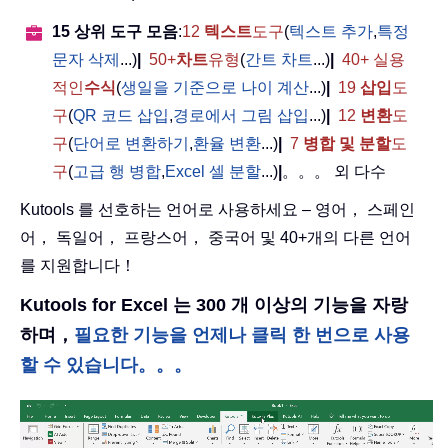
15 상위 도구 모음
:
12
텍스트
도구
(
텍스트 추가
,
특정
문자 삭제
...)
|
50+
차트
유형
(
간트 차트
...)
|
40+ 실용
적인
수식
(
생일을 기준으로 나이 계산
...)
|
19
삽입
도
구
(
QR 코드 삽입
,
경로에서 그림 삽입
...)
|
12
변환
도
구
(
단어로 변환하기
,
환율 변환
...)
|
7
병합 및 분할
도
구
(
고급 행 병합
,
Excel 셀 분할
...)
|
。。。 외 다수
Kutools 를 선호하는 언어로 사용하세요 – 영어， 스페인
어， 독일어， 프랑스어， 중국어 및 40+개의 다른 언어
를 지원합니다！
Kutools for Excel 는 300 개 이상의 기능을 자랑
하며，
필요한 기능을 언제나 클릭 한 번으로 사용
할 수 있습니다。。。