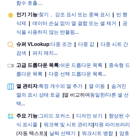
함수 호출
…
인기 기능
:
찾기， 강조 표시 또는 중복 표시
|
빈 행
삭제
|
데이터 손실 없이 열 결합 또는 셀 제거
|
공
식을 사용하지 않는 반올림
...
슈퍼 VLookup
:
다중 조건
|
다중 값
|
다중 시트 간
검색
|
퍼지 매치
...
고급 드롭다운 목록
:
쉬운 드롭다운 목록
|
종속형 드
롭다운 목록
|
다중 선택 드롭다운 목록
...
열 관리자
:
특정 개수의 열 추가
|
열 이동
|
숨겨진
열의 표시 상태 토글
|
열 비교하여
동일한/다른 셀 선
택
...
주요 기능
:
그리드 포커스
|
디자인 보기
|
향상된 수
식 표시줄
|
워크북 및 시트 관리자
|
자원 라이브러리
(자동 텍스트)
|
날짜 선택기
|
워크시트 병합
|
암호