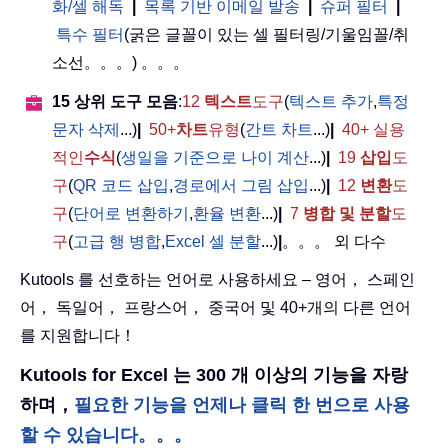
화/셀 해독
|
목록 기반 이메일 발송
|
슈퍼 필터
|
특수 필터
(굵은 글꼴이 있는 셀 필터링/기울임꼴/취
소선。。。) 。。。
15 상위 도구 모음
:
12
텍스트
도구
(
텍스트 추가
,
특정
문자 삭제
...)
|
50+
차트
유형
(
간트 차트
...)
|
40+ 실용
적인
수식
(
생일을 기준으로 나이 계산
...)
|
19
삽입
도
구
(
QR 코드 삽입
,
경로에서 그림 삽입
...)
|
12
변환
도
구
(
단어로 변환하기
,
환율 변환
...)
|
7
병합 및 분할
도
구
(
고급 행 병합
,
Excel 셀 분할
...)
|
。。。 외 다수
Kutools 를 선호하는 언어로 사용하세요 – 영어， 스페인
어， 독일어， 프랑스어， 중국어 및 40+개의 다른 언어
를 지원합니다！
Kutools for Excel 는 300 개 이상의 기능을 자랑
하며，
필요한 기능을 언제나 클릭 한 번으로 사용
할 수 있습니다。。。