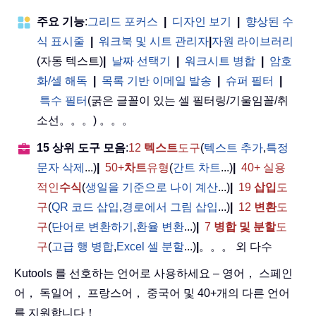
주요 기능
:
그리드 포커스
|
디자인 보기
|
향상된 수
식 표시줄
|
워크북 및 시트 관리자
|
자원 라이브러리
(자동 텍스트)
|
날짜 선택기
|
워크시트 병합
|
암호
화/셀 해독
|
목록 기반 이메일 발송
|
슈퍼 필터
|
특수 필터
(굵은 글꼴이 있는 셀 필터링/기울임꼴/취
소선。。。) 。。。
15 상위 도구 모음
:
12
텍스트
도구
(
텍스트 추가
,
특정
문자 삭제
...)
|
50+
차트
유형
(
간트 차트
...)
|
40+ 실용
적인
수식
(
생일을 기준으로 나이 계산
...)
|
19
삽입
도
구
(
QR 코드 삽입
,
경로에서 그림 삽입
...)
|
12
변환
도
구
(
단어로 변환하기
,
환율 변환
...)
|
7
병합 및 분할
도
구
(
고급 행 병합
,
Excel 셀 분할
...)
|
。。。 외 다수
Kutools 를 선호하는 언어로 사용하세요 – 영어， 스페인
어， 독일어， 프랑스어， 중국어 및 40+개의 다른 언어
를 지원합니다！