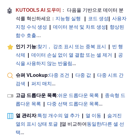
🤖
KUTOOLS AI 도우미
： 다음을 기반으로 데이터 분
석를 혁신하세요：
지능형 실행
|
코드 생성
|
사용자
지정 수식 생성
|
데이터 분석 및 차트 생성
|
향상된
함수 호출
…
인기 기능
:
찾기， 강조 표시 또는 중복 표시
|
빈 행
삭제
|
데이터 손실 없이 열 결합 또는 셀 제거
|
공
식을 사용하지 않는 반올림
...
슈퍼 VLookup
:
다중 조건
|
다중 값
|
다중 시트 간
검색
|
퍼지 매치
...
고급 드롭다운 목록
:
쉬운 드롭다운 목록
|
종속형 드
롭다운 목록
|
다중 선택 드롭다운 목록
...
열 관리자
:
특정 개수의 열 추가
|
열 이동
|
숨겨진
열의 표시 상태 토글
|
열 비교하여
동일한/다른 셀 선
택
...