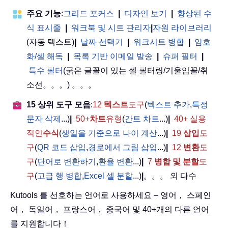
주요 기능
:
그리드 포커스
|
디자인 보기
|
향상된 수
식 표시줄
|
워크북 및 시트 관리자
|
자원 라이브러리
(자동 텍스트)
|
날짜 선택기
|
워크시트 병합
|
암호
화/셀 해독
|
목록 기반 이메일 발송
|
슈퍼 필터
|
특수 필터
(굵은 글꼴이 있는 셀 필터링/기울임꼴/취
소선。。。) 。。。
15 상위 도구 모음
:
12
텍스트
도구
(
텍스트 추가
,
특정
문자 삭제
...)
|
50+
차트
유형
(
간트 차트
...)
|
40+ 실용
적인
수식
(
생일을 기준으로 나이 계산
...)
|
19
삽입
도
구
(
QR 코드 삽입
,
경로에서 그림 삽입
...)
|
12
변환
도
구
(
단어로 변환하기
,
환율 변환
...)
|
7
병합 및 분할
도
구
(
고급 행 병합
,
Excel 셀 분할
...)
|
。。。 외 다수
Kutools 를 선호하는 언어로 사용하세요 – 영어， 스페인
어， 독일어， 프랑스어， 중국어 및 40+개의 다른 언어
를 지원합니다！