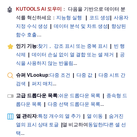
🤖
KUTOOLS AI 도우미
： 다음을 기반으로 데이터 분
석를 혁신하세요：
지능형 실행
|
코드 생성
|
사용자
지정 수식 생성
|
데이터 분석 및 차트 생성
|
향상된
함수 호출
…
인기 기능
:
찾기， 강조 표시 또는 중복 표시
|
빈 행
삭제
|
데이터 손실 없이 열 결합 또는 셀 제거
|
공
식을 사용하지 않는 반올림
...
슈퍼 VLookup
:
다중 조건
|
다중 값
|
다중 시트 간
검색
|
퍼지 매치
...
고급 드롭다운 목록
:
쉬운 드롭다운 목록
|
종속형 드
롭다운 목록
|
다중 선택 드롭다운 목록
...
열 관리자
:
특정 개수의 열 추가
|
열 이동
|
숨겨진
열의 표시 상태 토글
|
열 비교하여
동일한/다른 셀 선
택
...