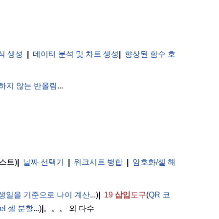
식 생성
|
데이터 분석 및 차트 생성
|
향상된 함수 호
하지 않는 반올림
...
스트)
|
날짜 선택기
|
워크시트 병합
|
암호화/셀 해
。
생일을 기준으로 나이 계산
...)
|
19
삽입
도구
(
QR 코
cel 셀 분할
...)
|
。。。 외 다수