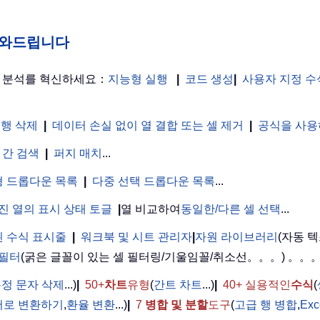
게 도와드립니다
터 분석를 혁신하세요：
지능형 실행
|
코드 생성
|
사용자 지정 수
 행 삭제
|
데이터 손실 없이 열 결합 또는 셀 제거
|
공식을 사용
 간 검색
|
퍼지 매치
...
 드롭다운 목록
|
다중 선택 드롭다운 목록
...
진 열의 표시 상태 토글
|
열 비교하여
동일한/다른 셀 선택
...
 수식 표시줄
|
워크북 및 시트 관리자
|
자원 라이브러리
(자동 텍
 필터
(굵은 글꼴이 있는 셀 필터링/기울임꼴/취소선。。。) 。。
정 문자 삭제
...)
|
50+
차트
유형
(
간트 차트
...)
|
40+ 실용적인
수식
(
어로 변환하기
,
환율 변환
...)
|
7
병합 및 분할
도구
(
고급 행 병합
,
Ex