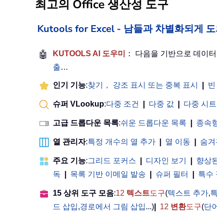
최고의 Office 생산성 도구
Kutools for Excel - 남들과 차별화되
🤖
KUTOOLS AI 도우미
： 다음을 기반으로 데이
출
…
인기 기능
:
찾기， 강조 표시 또는 중복 표시
|
빈
슈퍼 VLookup
:
다중 조건
|
다중 값
|
다중 시트
고급 드롭다운 목록
:
쉬운 드롭다운 목록
|
종속형
열 관리자
:
특정 개수의 열 추가
|
열 이동
|
숨겨
주요 기능
:
그리드 포커스
|
디자인 보기
|
향상된
독
|
목록 기반 이메일 발송
|
슈퍼 필터
|
특수
15 상위 도구 모음
:
12
텍스트
도구
(
텍스트 추가
,
특
드 삽입
,
경로에서 그림 삽입
...)
|
12
변환
도구
(
단