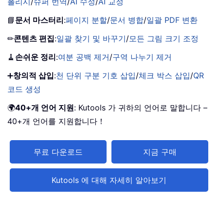
폴리시
/
슈퍼 번역
/
AI 수정
/
AI 교정
📘
문서 마스터리
:
페이지 분할
/
문서 병합
/
일괄 PDF 변환
✏
콘텐츠 편집
:
일괄 찾기 및 바꾸기
/
모든 그림 크기 조정
🧹
손쉬운 정리
:
여분 공백 제거
/
구역 나누기 제거
➕
창의적 삽입
:
천 단위 구분 기호 삽입
/
체크 박스 삽입
/
QR
코드 생성
🌍
40+개 언어 지원
: Kutools 가 귀하의 언어로 말합니다 –
40+개 언어를 지원합니다！
무료 다운로드
지금 구매
Kutools 에 대해 자세히 알아보기