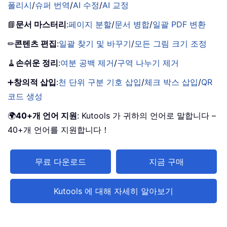
폴리시
/
슈퍼 번역
/
AI 수정
/
AI 교정
📘
문서 마스터리
:
페이지 분할
/
문서 병합
/
일괄 PDF 변환
✏
콘텐츠 편집
:
일괄 찾기 및 바꾸기
/
모든 그림 크기 조정
🧹
손쉬운 정리
:
여분 공백 제거
/
구역 나누기 제거
➕
창의적 삽입
:
천 단위 구분 기호 삽입
/
체크 박스 삽입
/
QR
코드 생성
🌍
40+개 언어 지원
: Kutools 가 귀하의 언어로 말합니다 –
40+개 언어를 지원합니다！
무료 다운로드
지금 구매
Kutools 에 대해 자세히 알아보기