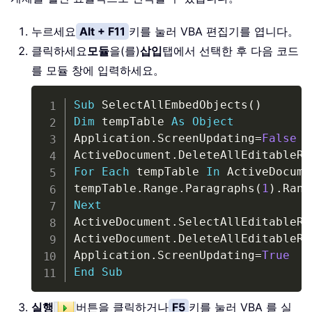
누르세요
Alt + F11
키를 눌러 VBA 편집기를 엽니다。
클릭하세요
모듈
을(를)
삽입
탭에서 선택한 후 다음 코드
를 모듈 창에 입력하세요。
Copy
Sub
 SelectAllEmbedObjects
(
)
Dim
 tempTable 
As
Object
Application
.
ScreenUpdating
=
False
ActiveDocument
.
For
Each
 tempTable 
In
 ActiveDocume
tempTable
.
Range
.
Paragraphs
(
1
)
.
Rang
Next
ActiveDocument
.
SelectAllEditableRa
ActiveDocument
.
DeleteAllEditableRa
Application
.
ScreenUpdating
=
True
End
Sub
실행
버튼을 클릭하거나
F5
키를 눌러 VBA 를 실