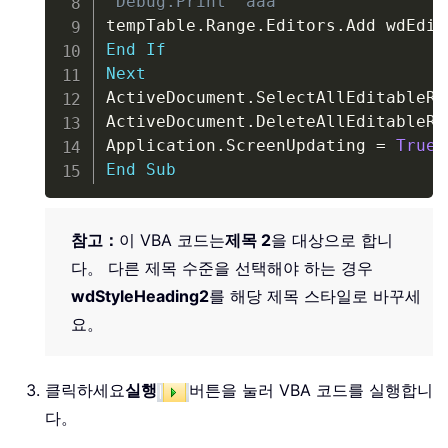
'Debug.Print "aaa"
tempTable
.
Range
.
Editors
.
End
If
Next
ActiveDocument
.
SelectAllEditableRa
ActiveDocument
.
DeleteAllEditableRa
Application
.
ScreenUpdating 
=
True
End
Sub
참고：
이 VBA 코드는
제목 2
을 대상으로 합니
다。 다른 제목 수준을 선택해야 하는 경우
wdStyleHeading2
를 해당 제목 스타일로 바꾸세
요。
클릭하세요
실행
버튼을 눌러 VBA 코드를 실행합니
다。