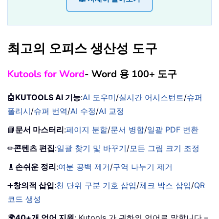
최고의 오피스 생산성 도구
Kutools for Word
- Word 용 100+ 도구
🤖
KUTOOLS AI 기능
:
AI 도우미
/
실시간 어시스턴트
/
슈퍼
폴리시
/
슈퍼 번역
/
AI 수정
/
AI 교정
📘
문서 마스터리
:
페이지 분할
/
문서 병합
/
일괄 PDF 변환
✏
콘텐츠 편집
:
일괄 찾기 및 바꾸기
/
모든 그림 크기 조정
🧹
손쉬운 정리
:
여분 공백 제거
/
구역 나누기 제거
➕
창의적 삽입
:
천 단위 구분 기호 삽입
/
체크 박스 삽입
/
QR
코드 생성
🌍
40+개 언어 지원
: Kutools 가 귀하의 언어로 말합니다 –