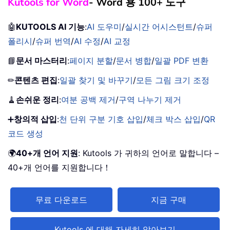
Kutools for Word
- Word 용 100+ 도구
🤖
KUTOOLS AI 기능
:
AI 도우미
/
실시간 어시스턴트
/
슈퍼
폴리시
/
슈퍼 번역
/
AI 수정
/
AI 교정
📘
문서 마스터리
:
페이지 분할
/
문서 병합
/
일괄 PDF 변환
✏
콘텐츠 편집
:
일괄 찾기 및 바꾸기
/
모든 그림 크기 조정
🧹
손쉬운 정리
:
여분 공백 제거
/
구역 나누기 제거
➕
창의적 삽입
:
천 단위 구분 기호 삽입
/
체크 박스 삽입
/
QR
코드 생성
🌍
40+개 언어 지원
: Kutools 가 귀하의 언어로 말합니다 –
40+개 언어를 지원합니다！
무료 다운로드
지금 구매
Kutools 에 대해 자세히 알아보기