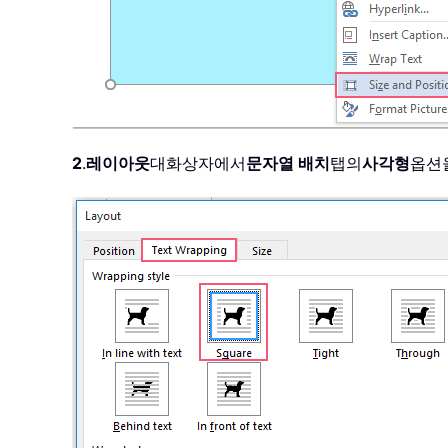
2
.
레이아웃
대화상자에서
문자열 배치
탭의
사각형
옵션