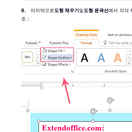
6
。 마지막으로
도형 채우기
및
도형 윤곽선
에서 각각 
조：