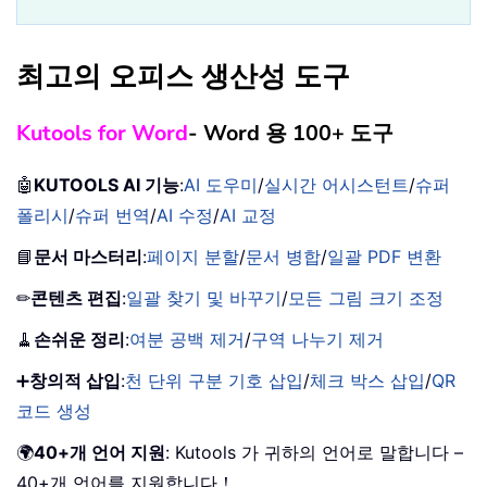
최고의 오피스 생산성 도구
Kutools for Word
- Word 용 100+ 도구
🤖
KUTOOLS AI 기능
:
AI 도우미
/
실시간 어시스턴트
/
슈퍼
폴리시
/
슈퍼 번역
/
AI 수정
/
AI 교정
📘
문서 마스터리
:
페이지 분할
/
문서 병합
/
일괄 PDF 변환
✏
콘텐츠 편집
:
일괄 찾기 및 바꾸기
/
모든 그림 크기 조정
🧹
손쉬운 정리
:
여분 공백 제거
/
구역 나누기 제거
➕
창의적 삽입
:
천 단위 구분 기호 삽입
/
체크 박스 삽입
/
QR
코드 생성
🌍
40+개 언어 지원
: Kutools 가 귀하의 언어로 말합니다 –
40+개 언어를 지원합니다！