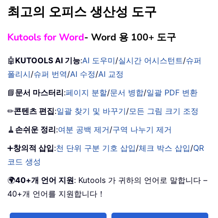
최고의 오피스 생산성 도구
Kutools for Word
- Word 용 100+ 도구
🤖
KUTOOLS AI 기능
:
AI 도우미
/
실시간 어시스턴트
/
슈퍼
폴리시
/
슈퍼 번역
/
AI 수정
/
AI 교정
📘
문서 마스터리
:
페이지 분할
/
문서 병합
/
일괄 PDF 변환
✏
콘텐츠 편집
:
일괄 찾기 및 바꾸기
/
모든 그림 크기 조정
🧹
손쉬운 정리
:
여분 공백 제거
/
구역 나누기 제거
➕
창의적 삽입
:
천 단위 구분 기호 삽입
/
체크 박스 삽입
/
QR
코드 생성
🌍
40+개 언어 지원
: Kutools 가 귀하의 언어로 말합니다 –
40+개 언어를 지원합니다！