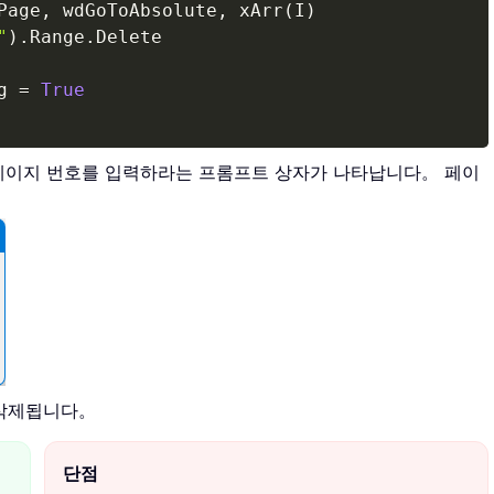
Page
,
 wdGoToAbsolute
,
 xArr
(
I
)
"
)
.
Range
.
Delete

g 
=
True
페이지 번호를 입력하라는 프롬프트 상자가 나타납니다。 페이
 삭제됩니다。
단점