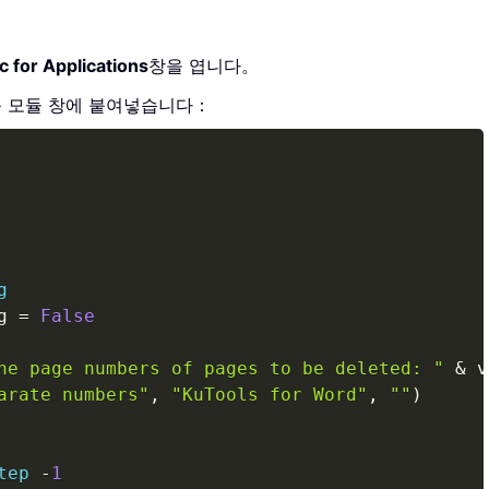
c for Applications
창을 엽니다。
를 모듈 창에 붙여넣습니다：
Copy
g
g 
=
False
he page numbers of pages to be deleted: "
&
 v
arate numbers"
,
"KuTools for Word"
,
""
)
tep
-
1