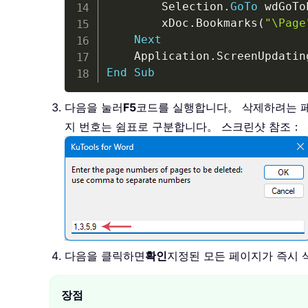
        Selection
.
GoTo
 wdGoTo
        xDoc
.
Bookmarks
(
"\Page
Next
    Application
.
ScreenUpdatin
End
Sub
다음을 눌러
F5
코드를 실행합니다。 삭제하려는 
지 번호는 쉼표로 구분합니다。 스크린샷 참조：
다음을 클릭하면
확인
지정된 모든 페이지가 즉시
장점