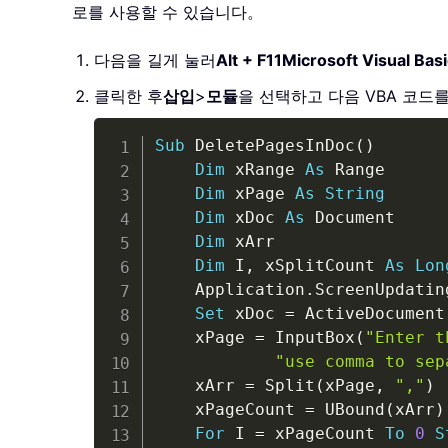
로를 사용할 수 있습니다。
다음을 길게 눌러
Alt + F11
Microsoft Visual Basi
클릭한 후
삽입
>
모듈
을 선택하고 다음 VBA 코드
Sub
 DeletePagesInDoc
(
)
Dim
 xRange 
As
 Range

Dim
 xPage 
As
String
Dim
 xDoc 
As
 Document

Dim
 xArr

Dim
 I
,
 xSplitCount 
As
Lon
    Application
.
ScreenUpdatin
Set
 xDoc 
=
 ActiveDocument

    xPage 
=
 InputBox
(
"Enter t
"use comma to sep
    xArr 
=
 Split
(
xPage
,
","
)
    xPageCount 
=
 UBound
(
xArr
)
For
 I 
=
 xPageCount 
To
0
S