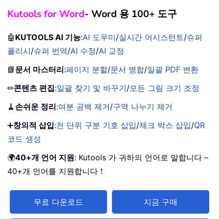
Kutools for Word
- Word 용 100+ 도구
🤖
KUTOOLS AI 기능
:
AI 도우미
/
실시간 어시스턴트
/
슈퍼
폴리시
/
슈퍼 번역
/
AI 수정
/
AI 교정
📘
문서 마스터리
:
페이지 분할
/
문서 병합
/
일괄 PDF 변환
✏
콘텐츠 편집
:
일괄 찾기 및 바꾸기
/
모든 그림 크기 조정
🧹
손쉬운 정리
:
여분 공백 제거
/
구역 나누기 제거
➕
창의적 삽입
:
천 단위 구분 기호 삽입
/
체크 박스 삽입
/
QR
코드 생성
🌍
40+개 언어 지원
: Kutools 가 귀하의 언어로 말합니다 –
40+개 언어를 지원합니다！
무료 다운로드
지금 구매