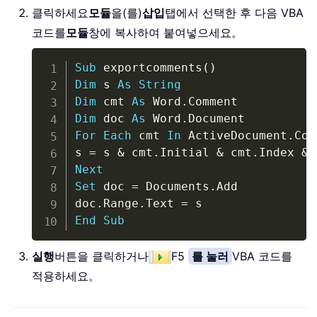
클릭하세요
모듈
을(를)
삽입
탭에서 선택한 후 다음 VBA
코드를
모듈
창에 복사하여 붙여넣으세요。
Copy
Sub
 exportcomments
(
)
Dim
 s 
As
String
Dim
 cmt 
As
 Word
.
Dim
 doc 
As
 Word
.
For
Each
 cmt 
In
 ActiveDocument
.
Com
s 
=
 s 
&
 cmt
.
Initial 
&
 cmt
.
Index 
&
Next
Set
 doc 
=
 Documents
.
Add

doc
.
Range
.
Text 
=
End
Sub
실행
버튼을 클릭하거나
F5
를 눌러
VBA 코드를
적용하세요。