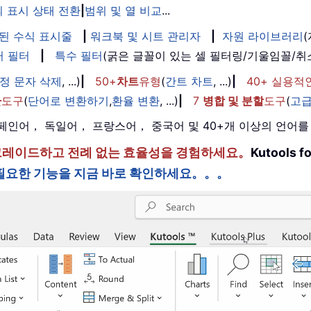
 표시 상태 전환
|
범위 및 열 비교
...
된 수식 표시줄
|
워크북 및 시트 관리자
|
자원 라이브러리
퍼 필터
|
특수 필터
(굵은 글꼴이 있는 셀 필터링/기울임꼴/
정 문자 삭제
, ...)
|
50+
차트
유형
(
간트 차트
, ...)
|
40+ 실용적
환
도구
(
단어로 변환하기
,
환율 변환
, ...)
|
7
병합 및 분할
도구
(
고급
， 스페인어， 독일어， 프랑스어， 중국어 및 40+개 이상의 언어
한 단계 업그레이드하고 전례 없는 효율성을 경험하세요。
Kutools
필요한 기능을 지금 바로 확인하세요。。。