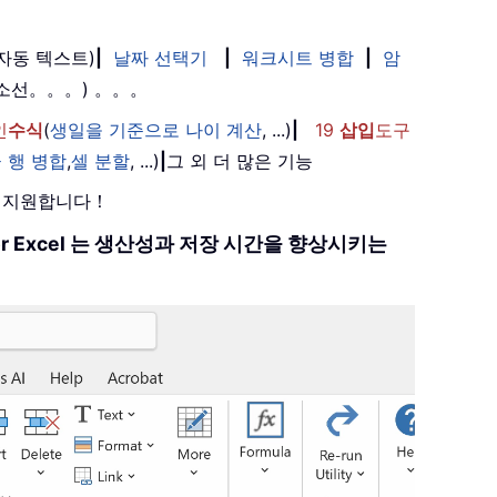
(자동 텍스트)
|
날짜 선택기
|
워크시트 병합
|
암
취소선。。。) 。。。
인
수식
(
생일을 기준으로 나이 계산
, ...)
|
19
삽입
도구
 행 병합
,
셀 분할
, ...)
|
그 외 더 많은 기능
를 지원합니다！
 for Excel 는 생산성과 저장 시간을 향상시키는