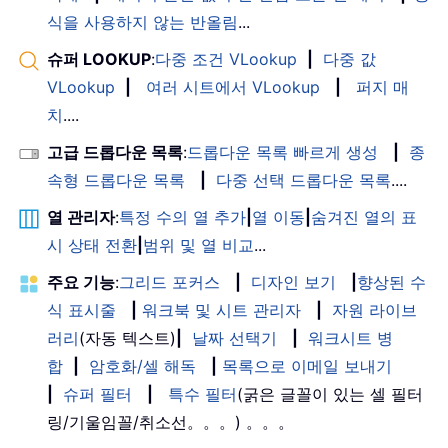
식을 사용하지 않는 반올림
...
슈퍼 LOOKUP
:
다중 조건 VLookup
|
다중 값
VLookup
|
여러 시트에서 VLookup
|
퍼지 매
치
....
고급 드롭다운 목록
:
드롭다운 목록 빠르게 생성
|
종
속형 드롭다운 목록
|
다중 선택 드롭다운 목록
....
열 관리자
:
특정 수의 열 추가
|
열 이동
|
숨겨진 열의 표
시 상태 전환
|
범위 및 열 비교
...
주요 기능
:
그리드 포커스
|
디자인 보기
|
향상된 수
식 표시줄
|
워크북 및 시트 관리자
|
자원 라이브
러리
(자동 텍스트)
|
날짜 선택기
|
워크시트 병
합
|
암호화/셀 해독
|
목록으로 이메일 보내기
|
슈퍼 필터
|
특수 필터
(굵은 글꼴이 있는 셀 필터
링/기울임꼴/취소선。。。) 。。。