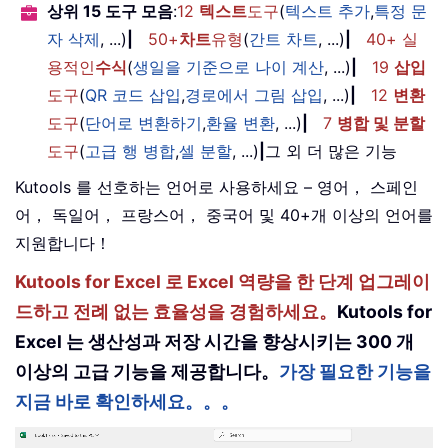
상위 15 도구 모음
:
12
텍스트
도구
(
텍스트 추가
,
특정 문
자 삭제
, ...)
|
50+
차트
유형
(
간트 차트
, ...)
|
40+ 실
용적인
수식
(
생일을 기준으로 나이 계산
, ...)
|
19
삽입
도구
(
QR 코드 삽입
,
경로에서 그림 삽입
, ...)
|
12
변환
도구
(
단어로 변환하기
,
환율 변환
, ...)
|
7
병합 및 분할
도구
(
고급 행 병합
,
셀 분할
, ...)
|
그 외 더 많은 기능
Kutools 를 선호하는 언어로 사용하세요 – 영어， 스페인
어， 독일어， 프랑스어， 중국어 및 40+개 이상의 언어를
지원합니다！
Kutools for Excel 로 Excel 역량을 한 단계 업그레이
드하고 전례 없는 효율성을 경험하세요。
Kutools for
Excel 는 생산성과 저장 시간을 향상시키는 300 개
이상의 고급 기능을 제공합니다。
가장 필요한 기능을
지금 바로 확인하세요。。。