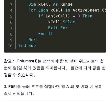
Dim
 xCell 
As
 Range

For
Each
 xCell 
In
 ActiveSheet
.
Col
If
 Len
(
xCell
)
=
0
Then
            xCell
.
Select
Exit
For
End
If
Next
End
Sub
참고
： Columns(1)는 선택해야 할 빈 셀이 워크시트의 첫
번째 열(열 A)에 있음을 의미합니다。 필요에 따라 값을 변
경할 수 있습니다。
3.
F5
키를 눌러 코드를 실행하면 열 A 의 첫 번째 빈 셀이
즉시 선택됩니다。