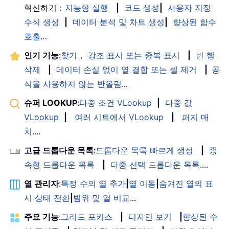
혁신하기：
지능형 실행
|
코드 생성
|
사용자 지정
수식 생성
|
데이터 분석 및 차트 생성
|
향상된 함수
호출
…
인기 기능
:
찾기， 강조 표시 또는 중복 표시
|
빈 행
삭제
|
데이터 손실 없이 열 결합 또는 셀 제거
|
공
식을 사용하지 않는 반올림
...
슈퍼 LOOKUP
:
다중 조건 VLookup
|
다중 값
VLookup
|
여러 시트에서 VLookup
|
퍼지 매
치
....
고급 드롭다운 목록
:
드롭다운 목록 빠르게 생성
|
종
속형 드롭다운 목록
|
다중 선택 드롭다운 목록
....
열 관리자
:
특정 수의 열 추가
|
열 이동
|
숨겨진 열의 표
시 상태 전환
|
범위 및 열 비교
...
주요 기능
:
그리드 포커스
|
디자인 보기
|
향상된 수