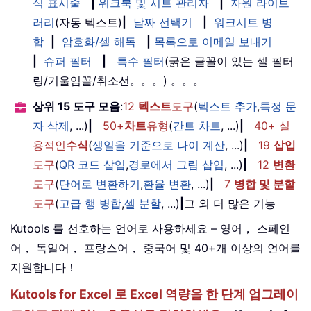
식 표시줄
|
워크북 및 시트 관리자
|
자원 라이브
러리
(자동 텍스트)
|
날짜 선택기
|
워크시트 병
합
|
암호화/셀 해독
|
목록으로 이메일 보내기
|
슈퍼 필터
|
특수 필터
(굵은 글꼴이 있는 셀 필터
링/기울임꼴/취소선。。。) 。。。
상위 15 도구 모음
:
12
텍스트
도구
(
텍스트 추가
,
특정 문
자 삭제
, ...)
|
50+
차트
유형
(
간트 차트
, ...)
|
40+ 실
용적인
수식
(
생일을 기준으로 나이 계산
, ...)
|
19
삽입
도구
(
QR 코드 삽입
,
경로에서 그림 삽입
, ...)
|
12
변환
도구
(
단어로 변환하기
,
환율 변환
, ...)
|
7
병합 및 분할
도구
(
고급 행 병합
,
셀 분할
, ...)
|
그 외 더 많은 기능
Kutools 를 선호하는 언어로 사용하세요 – 영어， 스페인
어， 독일어， 프랑스어， 중국어 및 40+개 이상의 언어를
지원합니다！
Kutools for Excel 로 Excel 역량을 한 단계 업그레이