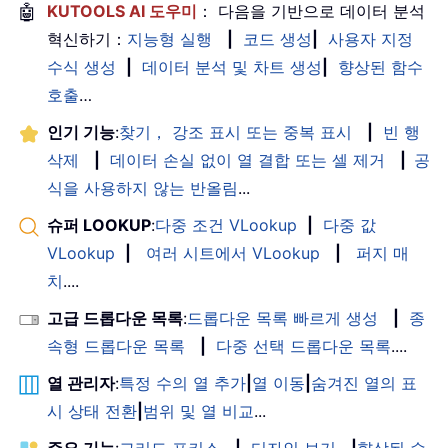
🤖
KUTOOLS AI 도우미
： 다음을 기반으로 데이터 분석
혁신하기：
지능형 실행
|
코드 생성
|
사용자 지정
수식 생성
|
데이터 분석 및 차트 생성
|
향상된 함수
호출
…
인기 기능
:
찾기， 강조 표시 또는 중복 표시
|
빈 행
삭제
|
데이터 손실 없이 열 결합 또는 셀 제거
|
공
식을 사용하지 않는 반올림
...
슈퍼 LOOKUP
:
다중 조건 VLookup
|
다중 값
VLookup
|
여러 시트에서 VLookup
|
퍼지 매
치
....
고급 드롭다운 목록
:
드롭다운 목록 빠르게 생성
|
종
속형 드롭다운 목록
|
다중 선택 드롭다운 목록
....
열 관리자
:
특정 수의 열 추가
|
열 이동
|
숨겨진 열의 표
시 상태 전환
|
범위 및 열 비교
...