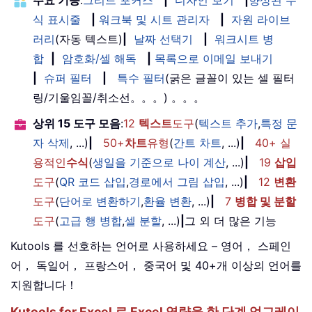
주요 기능
:
그리드 포커스
|
디자인 보기
|
향상된 수
식 표시줄
|
워크북 및 시트 관리자
|
자원 라이브
러리
(자동 텍스트)
|
날짜 선택기
|
워크시트 병
합
|
암호화/셀 해독
|
목록으로 이메일 보내기
|
슈퍼 필터
|
특수 필터
(굵은 글꼴이 있는 셀 필터
링/기울임꼴/취소선。。。) 。。。
상위 15 도구 모음
:
12
텍스트
도구
(
텍스트 추가
,
특정 문
자 삭제
, ...)
|
50+
차트
유형
(
간트 차트
, ...)
|
40+ 실
용적인
수식
(
생일을 기준으로 나이 계산
, ...)
|
19
삽입
도구
(
QR 코드 삽입
,
경로에서 그림 삽입
, ...)
|
12
변환
도구
(
단어로 변환하기
,
환율 변환
, ...)
|
7
병합 및 분할
도구
(
고급 행 병합
,
셀 분할
, ...)
|
그 외 더 많은 기능
Kutools 를 선호하는 언어로 사용하세요 – 영어， 스페인
어， 독일어， 프랑스어， 중국어 및 40+개 이상의 언어를
지원합니다！
Kutools for Excel 로 Excel 역량을 한 단계 업그레이