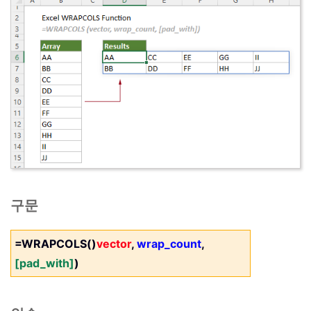
구문
=WRAPCOLS()
vector
,
wrap_count
,
[pad_with]
)