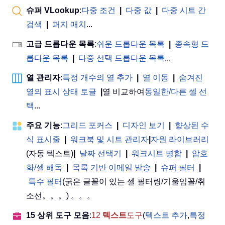
슈퍼 VLookup
:
다중 조건
|
다중 값
|
다중 시트 간
검색
|
퍼지 매치
...
고급 드롭다운 목록
:
쉬운 드롭다운 목록
|
종속형 드
롭다운 목록
|
다중 선택 드롭다운 목록
...
열 관리자
:
특정 개수의 열 추가
|
열 이동
|
숨겨진
열의 표시 상태 토글
|
열 비교하여
동일한/다른 셀 선
택
...
주요 기능
:
그리드 포커스
|
디자인 보기
|
향상된 수
식 표시줄
|
워크북 및 시트 관리자
|
자원 라이브러리
(자동 텍스트)
|
날짜 선택기
|
워크시트 병합
|
암호
화/셀 해독
|
목록 기반 이메일 발송
|
슈퍼 필터
|
특수 필터
(굵은 글꼴이 있는 셀 필터링/기울임꼴/취
소선。。。) 。。。
15 상위 도구 모음
:
12
텍스트
도구
(
텍스트 추가
,
특정