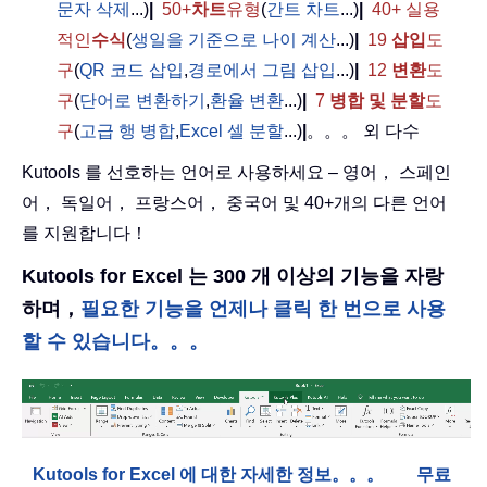
문자 삭제
...)
|
50+
차트
유형
(
간트 차트
...)
|
40+ 실용
적인
수식
(
생일을 기준으로 나이 계산
...)
|
19
삽입
도
구
(
QR 코드 삽입
,
경로에서 그림 삽입
...)
|
12
변환
도
구
(
단어로 변환하기
,
환율 변환
...)
|
7
병합 및 분할
도
구
(
고급 행 병합
,
Excel 셀 분할
...)
|
。。。 외 다수
Kutools 를 선호하는 언어로 사용하세요 – 영어， 스페인
어， 독일어， 프랑스어， 중국어 및 40+개의 다른 언어
를 지원합니다！
Kutools for Excel 는 300 개 이상의 기능을 자랑
하며，
필요한 기능을 언제나 클릭 한 번으로 사용
할 수 있습니다。。。
Kutools for Excel 에 대한 자세한 정보。。。
무료