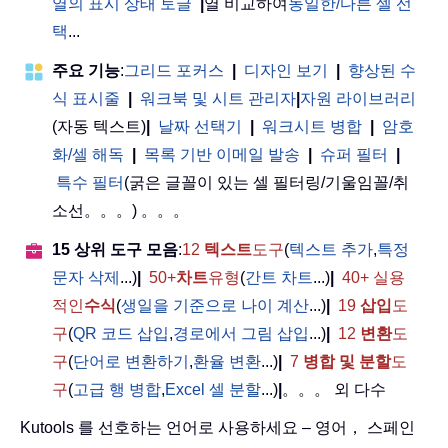
열의 표시 상태 토글
|
열 비교하여
동일한/다른 셀 선
택
...
주요 기능
:
그리드 포커스
|
디자인 보기
|
향상된 수
식 표시줄
|
워크북 및 시트 관리자
|
자원 라이브러리
(자동 텍스트)
|
날짜 선택기
|
워크시트 병합
|
암호
화/셀 해독
|
목록 기반 이메일 발송
|
슈퍼 필터
|
특수 필터
(굵은 글꼴이 있는 셀 필터링/기울임꼴/취
소선。。。) 。。。
15 상위 도구 모음
:
12
텍스트
도구
(
텍스트 추가
,
특정
문자 삭제
...)
|
50+
차트
유형
(
간트 차트
...)
|
40+ 실용
적인
수식
(
생일을 기준으로 나이 계산
...)
|
19
삽입
도
구
(
QR 코드 삽입
,
경로에서 그림 삽입
...)
|
12
변환
도
구
(
단어로 변환하기
,
환율 변환
...)
|
7
병합 및 분할
도
구
(
고급 행 병합
,
Excel 셀 분할
...)
|
。。。 외 다수
Kutools 를 선호하는 언어로 사용하세요 – 영어， 스페인