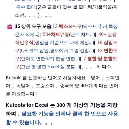
특수 필터
(굵은 글꼴이 있는 셀 필터링/기울임꼴/취
소선。。。) 。。。
15 상위 도구 모음
:
12
텍스트
도구
(
텍스트 추가
,
특정
문자 삭제
...)
|
50+
차트
유형
(
간트 차트
...)
|
40+ 실용
적인
수식
(
생일을 기준으로 나이 계산
...)
|
19
삽입
도
구
(
QR 코드 삽입
,
경로에서 그림 삽입
...)
|
12
변환
도
구
(
단어로 변환하기
,
환율 변환
...)
|
7
병합 및 분할
도
구
(
고급 행 병합
,
Excel 셀 분할
...)
|
。。。 외 다수
Kutools 를 선호하는 언어로 사용하세요 – 영어， 스페인
어， 독일어， 프랑스어， 중국어 및 40+개의 다른 언어
를 지원합니다！
Kutools for Excel 는 300 개 이상의 기능을 자랑
하며，
필요한 기능을 언제나 클릭 한 번으로 사용
할 수 있습니다。。。