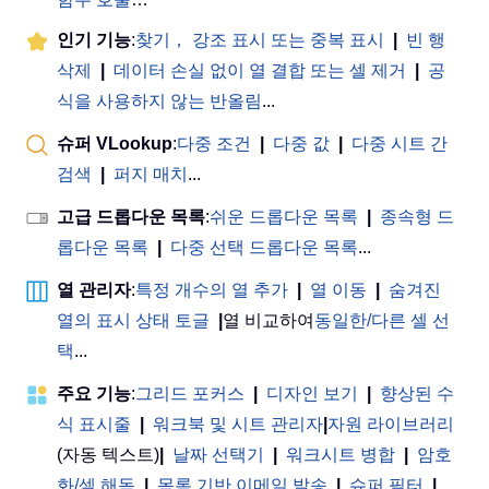
인기 기능
:
찾기， 강조 표시 또는 중복 표시
|
빈 행
삭제
|
데이터 손실 없이 열 결합 또는 셀 제거
|
공
식을 사용하지 않는 반올림
...
슈퍼 VLookup
:
다중 조건
|
다중 값
|
다중 시트 간
검색
|
퍼지 매치
...
고급 드롭다운 목록
:
쉬운 드롭다운 목록
|
종속형 드
롭다운 목록
|
다중 선택 드롭다운 목록
...
열 관리자
:
특정 개수의 열 추가
|
열 이동
|
숨겨진
열의 표시 상태 토글
|
열 비교하여
동일한/다른 셀 선
택
...
주요 기능
:
그리드 포커스
|
디자인 보기
|
향상된 수
식 표시줄
|
워크북 및 시트 관리자
|
자원 라이브러리
(자동 텍스트)
|
날짜 선택기
|
워크시트 병합
|
암호
화/셀 해독
|
목록 기반 이메일 발송
|
슈퍼 필터
|