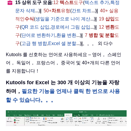
15 상위 도구 모음
:
12
텍스트
도구
(
텍스트 추가
,
특정
문자 삭제
...)
|
50+
차트
유형
(
간트 차트
...)
|
40+ 실용
적인
수식
(
생일을 기준으로 나이 계산
...)
|
19
삽입
도
구
(
QR 코드 삽입
,
경로에서 그림 삽입
...)
|
12
변환
도
구
(
단어로 변환하기
,
환율 변환
...)
|
7
병합 및 분할
도
구
(
고급 행 병합
,
Excel 셀 분할
...)
|
。。。 외 다수
Kutools 를 선호하는 언어로 사용하세요 – 영어， 스페인
어， 독일어， 프랑스어， 중국어 및 40+개의 다른 언어
를 지원합니다！
Kutools for Excel 는 300 개 이상의 기능을 자랑
하며，
필요한 기능을 언제나 클릭 한 번으로 사용
할 수 있습니다。。。