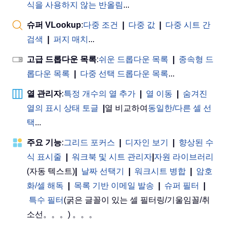
식을 사용하지 않는 반올림
...
슈퍼 VLookup
:
다중 조건
|
다중 값
|
다중 시트 간
검색
|
퍼지 매치
...
고급 드롭다운 목록
:
쉬운 드롭다운 목록
|
종속형 드
롭다운 목록
|
다중 선택 드롭다운 목록
...
열 관리자
:
특정 개수의 열 추가
|
열 이동
|
숨겨진
열의 표시 상태 토글
|
열 비교하여
동일한/다른 셀 선
택
...
주요 기능
:
그리드 포커스
|
디자인 보기
|
향상된 수
식 표시줄
|
워크북 및 시트 관리자
|
자원 라이브러리
(자동 텍스트)
|
날짜 선택기
|
워크시트 병합
|
암호
화/셀 해독
|
목록 기반 이메일 발송
|
슈퍼 필터
|
특수 필터
(굵은 글꼴이 있는 셀 필터링/기울임꼴/취
소선。。。) 。。。