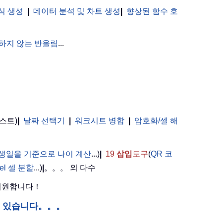
식 생성
|
데이터 분석 및 차트 생성
|
향상된 함수 호
하지 않는 반올림
...
스트)
|
날짜 선택기
|
워크시트 병합
|
암호화/셀 해
。
생일을 기준으로 나이 계산
...)
|
19
삽입
도구
(
QR 코
cel 셀 분할
...)
|
。。。 외 다수
 지원합니다！
수 있습니다。。。