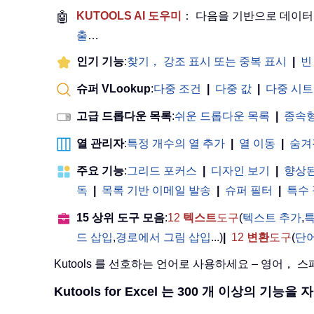
🤖
KUTOOLS AI 도우미
： 다음을 기반으로 데이
출
…
인기 기능
:
찾기， 강조 표시 또는 중복 표시
|
빈
슈퍼 VLookup
:
다중 조건
|
다중 값
|
다중 시트
고급 드롭다운 목록
:
쉬운 드롭다운 목록
|
종속형
열 관리자
:
특정 개수의 열 추가
|
열 이동
|
숨겨
주요 기능
:
그리드 포커스
|
디자인 보기
|
향상된
독
|
목록 기반 이메일 발송
|
슈퍼 필터
|
특수
15 상위 도구 모음
:
12
텍스트
도구
(
텍스트 추가
,
특
드 삽입
,
경로에서 그림 삽입
...)
|
12
변환
도구
(
단
Kutools 를 선호하는 언어로 사용하세요 – 영어，
Kutools for Excel 는 300 개 이상의 기능