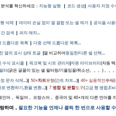
터 분석를 혁신하세요：
지능형 실행
|
코드 생성
|
사용자 지정 수
 행 삭제
|
데이터 손실 없이 열 결합 또는 셀 제거
|
공식을 사용
 간 검색
|
퍼지 매치
...
 드롭다운 목록
|
다중 선택 드롭다운 목록
...
진 열의 표시 상태 토글
|
열 비교하여
동일한/다른 셀 선택
...
 수식 표시줄
|
워크북 및 시트 관리자
|
자원 라이브러리
(자동 텍
 필터
(굵은 글꼴이 있는 셀 필터링/기울임꼴/취소선。。。) 。。
정 문자 삭제
...)
|
50+
차트
유형
(
간트 차트
...)
|
40+ 실용적인
수식
(
어로 변환하기
,
환율 변환
...)
|
7
병합 및 분할
도구
(
고급 행 병합
,
Ex
 스페인어， 독일어， 프랑스어， 중국어 및 40+개의 다른 언어를
을 자랑하며，
필요한 기능을 언제나 클릭 한 번으로 사용할 