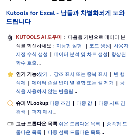
Kutools for Excel - 남들과 차별화되게 도와
드립니다
🤖
KUTOOLS AI 도우미
： 다음을 기반으로 데이터 분
석를 혁신하세요：
지능형 실행
|
코드 생성
|
사용자
지정 수식 생성
|
데이터 분석 및 차트 생성
|
향상된
함수 호출
…
인기 기능
:
찾기， 강조 표시 또는 중복 표시
|
빈 행
삭제
|
데이터 손실 없이 열 결합 또는 셀 제거
|
공
식을 사용하지 않는 반올림
...
슈퍼 VLookup
:
다중 조건
|
다중 값
|
다중 시트 간
검색
|
퍼지 매치
...
고급 드롭다운 목록
:
쉬운 드롭다운 목록
|
종속형 드
롭다운 목록
|
다중 선택 드롭다운 목록
...