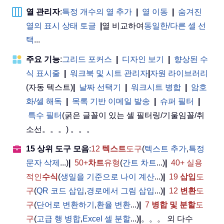
열 관리자
:
특정 개수의 열 추가
|
열 이동
|
숨겨진
열의 표시 상태 토글
|
열 비교하여
동일한/다른 셀 선
택
...
주요 기능
:
그리드 포커스
|
디자인 보기
|
향상된 수
식 표시줄
|
워크북 및 시트 관리자
|
자원 라이브러리
(자동 텍스트)
|
날짜 선택기
|
워크시트 병합
|
암호
화/셀 해독
|
목록 기반 이메일 발송
|
슈퍼 필터
|
특수 필터
(굵은 글꼴이 있는 셀 필터링/기울임꼴/취
소선。。。) 。。。
15 상위 도구 모음
:
12
텍스트
도구
(
텍스트 추가
,
특정
문자 삭제
...)
|
50+
차트
유형
(
간트 차트
...)
|
40+ 실용
적인
수식
(
생일을 기준으로 나이 계산
...)
|
19
삽입
도
구
(
QR 코드 삽입
,
경로에서 그림 삽입
...)
|
12
변환
도
구
(
단어로 변환하기
,
환율 변환
...)
|
7
병합 및 분할
도
구
(
고급 행 병합
,
Excel 셀 분할
...)
|
。。。 외 다수