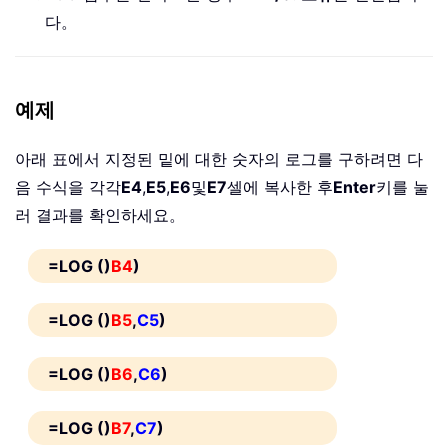
다。
예제
아래 표에서 지정된 밑에 대한 숫자의 로그를 구하려면 다
음 수식을 각각
E4
,
E5
,
E6
및
E7
셀에 복사한 후
Enter
키를 눌
러 결과를 확인하세요。
=LOG ()
B4
)
=LOG ()
B5
,
C5
)
=LOG ()
B6
,
C6
)
=LOG ()
B7
,
C7
)