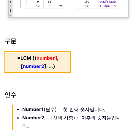
구문
=LCM ()
number1
,
[
number2
],
...
)
인수
Number1
(필수)： 첫 번째 숫자입니다。
Number2, ...
(선택 사항)： 이후의 숫자들입니
다。