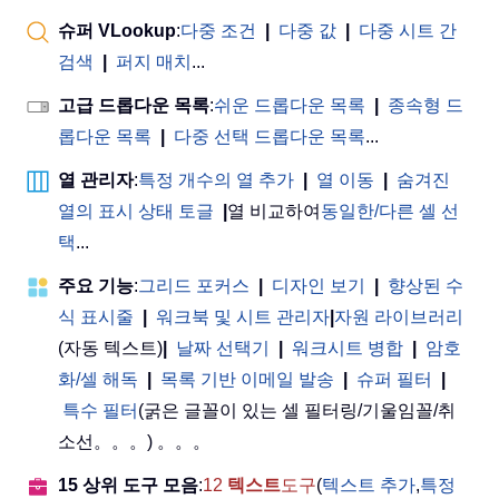
슈퍼 VLookup
:
다중 조건
|
다중 값
|
다중 시트 간
검색
|
퍼지 매치
...
고급 드롭다운 목록
:
쉬운 드롭다운 목록
|
종속형 드
롭다운 목록
|
다중 선택 드롭다운 목록
...
열 관리자
:
특정 개수의 열 추가
|
열 이동
|
숨겨진
열의 표시 상태 토글
|
열 비교하여
동일한/다른 셀 선
택
...
주요 기능
:
그리드 포커스
|
디자인 보기
|
향상된 수
식 표시줄
|
워크북 및 시트 관리자
|
자원 라이브러리
(자동 텍스트)
|
날짜 선택기
|
워크시트 병합
|
암호
화/셀 해독
|
목록 기반 이메일 발송
|
슈퍼 필터
|
특수 필터
(굵은 글꼴이 있는 셀 필터링/기울임꼴/취
소선。。。) 。。。
15 상위 도구 모음
:
12
텍스트
도구
(
텍스트 추가
,
특정