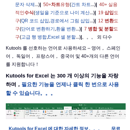
문자 삭제
...)
|
50+
차트
유형
(
간트 차트
...)
|
40+ 실용
적인
수식
(
생일을 기준으로 나이 계산
...)
|
19
삽입
도
구
(
QR 코드 삽입
,
경로에서 그림 삽입
...)
|
12
변환
도
구
(
단어로 변환하기
,
환율 변환
...)
|
7
병합 및 분할
도
구
(
고급 행 병합
,
Excel 셀 분할
...)
|
。。。 외 다수
Kutools 를 선호하는 언어로 사용하세요 – 영어， 스페인
어， 독일어， 프랑스어， 중국어 및 40+개의 다른 언어
를 지원합니다！
Kutools for Excel 는 300 개 이상의 기능을 자랑
하며，
필요한 기능을 언제나 클릭 한 번으로 사용
할 수 있습니다。。。
Kutools for Excel 에 대한 자세한 정보。。。
무료