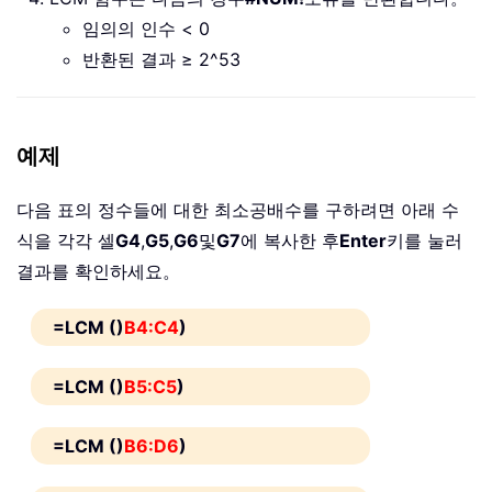
임의의 인수 < 0
반환된 결과 ≥ 2^53
예제
다음 표의 정수들에 대한 최소공배수를 구하려면 아래 수
식을 각각 셀
G4
,
G5
,
G6
및
G7
에 복사한 후
Enter
키를 눌러
결과를 확인하세요。
=LCM ()
B4:C4
)
=LCM ()
B5:C5
)
=LCM ()
B6:D6
)