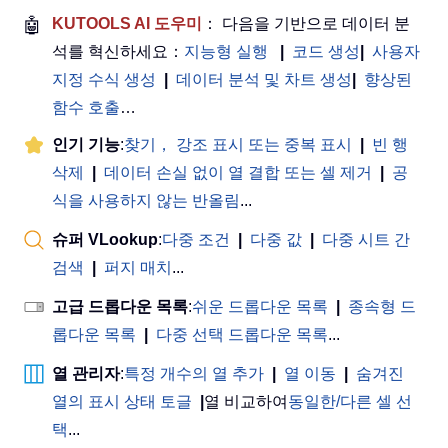
🤖
KUTOOLS AI 도우미
： 다음을 기반으로 데이터 분
석를 혁신하세요：
지능형 실행
|
코드 생성
|
사용자
지정 수식 생성
|
데이터 분석 및 차트 생성
|
향상된
함수 호출
…
인기 기능
:
찾기， 강조 표시 또는 중복 표시
|
빈 행
삭제
|
데이터 손실 없이 열 결합 또는 셀 제거
|
공
식을 사용하지 않는 반올림
...
슈퍼 VLookup
:
다중 조건
|
다중 값
|
다중 시트 간
검색
|
퍼지 매치
...
고급 드롭다운 목록
:
쉬운 드롭다운 목록
|
종속형 드
롭다운 목록
|
다중 선택 드롭다운 목록
...
열 관리자
:
특정 개수의 열 추가
|
열 이동
|
숨겨진
열의 표시 상태 토글
|
열 비교하여
동일한/다른 셀 선
택
...