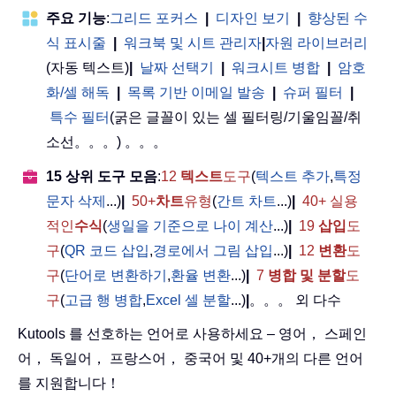
주요 기능
:
그리드 포커스
|
디자인 보기
|
향상된 수
식 표시줄
|
워크북 및 시트 관리자
|
자원 라이브러리
(자동 텍스트)
|
날짜 선택기
|
워크시트 병합
|
암호
화/셀 해독
|
목록 기반 이메일 발송
|
슈퍼 필터
|
특수 필터
(굵은 글꼴이 있는 셀 필터링/기울임꼴/취
소선。。。) 。。。
15 상위 도구 모음
:
12
텍스트
도구
(
텍스트 추가
,
특정
문자 삭제
...)
|
50+
차트
유형
(
간트 차트
...)
|
40+ 실용
적인
수식
(
생일을 기준으로 나이 계산
...)
|
19
삽입
도
구
(
QR 코드 삽입
,
경로에서 그림 삽입
...)
|
12
변환
도
구
(
단어로 변환하기
,
환율 변환
...)
|
7
병합 및 분할
도
구
(
고급 행 병합
,
Excel 셀 분할
...)
|
。。。 외 다수
Kutools 를 선호하는 언어로 사용하세요 – 영어， 스페인
어， 독일어， 프랑스어， 중국어 및 40+개의 다른 언어
를 지원합니다！