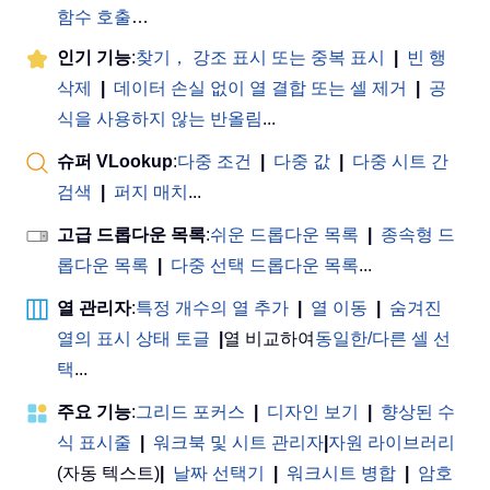
함수 호출
…
인기 기능
:
찾기， 강조 표시 또는 중복 표시
|
빈 행
삭제
|
데이터 손실 없이 열 결합 또는 셀 제거
|
공
식을 사용하지 않는 반올림
...
슈퍼 VLookup
:
다중 조건
|
다중 값
|
다중 시트 간
검색
|
퍼지 매치
...
고급 드롭다운 목록
:
쉬운 드롭다운 목록
|
종속형 드
롭다운 목록
|
다중 선택 드롭다운 목록
...
열 관리자
:
특정 개수의 열 추가
|
열 이동
|
숨겨진
열의 표시 상태 토글
|
열 비교하여
동일한/다른 셀 선
택
...
주요 기능
:
그리드 포커스
|
디자인 보기
|
향상된 수
식 표시줄
|
워크북 및 시트 관리자
|
자원 라이브러리
(자동 텍스트)
|
날짜 선택기
|
워크시트 병합
|
암호