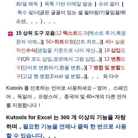
화/셀 해독
|
목록 기반 이메일 발송
|
슈퍼 필터
|
특수 필터
(굵은 글꼴이 있는 셀 필터링/기울임꼴/취
소선。。。) 。。。
15 상위 도구 모음
:
12
텍스트
도구
(
텍스트 추가
,
특정
문자 삭제
...)
|
50+
차트
유형
(
간트 차트
...)
|
40+ 실용
적인
수식
(
생일을 기준으로 나이 계산
...)
|
19
삽입
도
구
(
QR 코드 삽입
,
경로에서 그림 삽입
...)
|
12
변환
도
구
(
단어로 변환하기
,
환율 변환
...)
|
7
병합 및 분할
도
구
(
고급 행 병합
,
Excel 셀 분할
...)
|
。。。 외 다수
Kutools 를 선호하는 언어로 사용하세요 – 영어， 스페인
어， 독일어， 프랑스어， 중국어 및 40+개의 다른 언어
를 지원합니다！
Kutools for Excel 는 300 개 이상의 기능을 자랑
하며，
필요한 기능을 언제나 클릭 한 번으로 사용
할 수 있습니다。。。