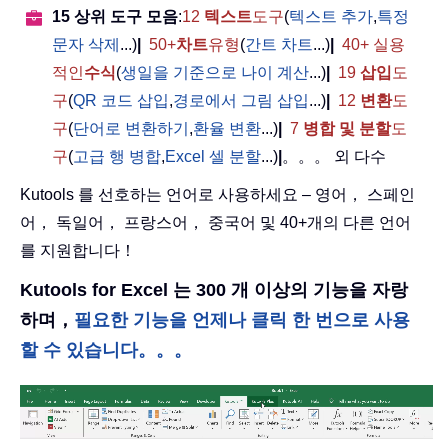
15 상위 도구 모음
:
12
텍스트
도구
(
텍스트 추가
,
특정
문자 삭제
...)
|
50+
차트
유형
(
간트 차트
...)
|
40+ 실용
적인
수식
(
생일을 기준으로 나이 계산
...)
|
19
삽입
도
구
(
QR 코드 삽입
,
경로에서 그림 삽입
...)
|
12
변환
도
구
(
단어로 변환하기
,
환율 변환
...)
|
7
병합 및 분할
도
구
(
고급 행 병합
,
Excel 셀 분할
...)
|
。。。 외 다수
Kutools 를 선호하는 언어로 사용하세요 – 영어， 스페인
어， 독일어， 프랑스어， 중국어 및 40+개의 다른 언어
를 지원합니다！
Kutools for Excel 는 300 개 이상의 기능을 자랑
하며，
필요한 기능을 언제나 클릭 한 번으로 사용
할 수 있습니다。。。