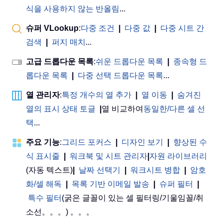
식을 사용하지 않는 반올림
...
슈퍼 VLookup
:
다중 조건
|
다중 값
|
다중 시트 간
검색
|
퍼지 매치
...
고급 드롭다운 목록
:
쉬운 드롭다운 목록
|
종속형 드
롭다운 목록
|
다중 선택 드롭다운 목록
...
열 관리자
:
특정 개수의 열 추가
|
열 이동
|
숨겨진
열의 표시 상태 토글
|
열 비교하여
동일한/다른 셀 선
택
...
주요 기능
:
그리드 포커스
|
디자인 보기
|
향상된 수
식 표시줄
|
워크북 및 시트 관리자
|
자원 라이브러리
(자동 텍스트)
|
날짜 선택기
|
워크시트 병합
|
암호
화/셀 해독
|
목록 기반 이메일 발송
|
슈퍼 필터
|
특수 필터
(굵은 글꼴이 있는 셀 필터링/기울임꼴/취
소선。。。) 。。。