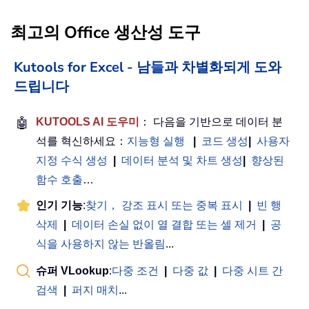
최고의 Office 생산성 도구
Kutools for Excel - 남들과 차별화되게 도와
드립니다
🤖
KUTOOLS AI 도우미
： 다음을 기반으로 데이터 분
석를 혁신하세요：
지능형 실행
|
코드 생성
|
사용자
지정 수식 생성
|
데이터 분석 및 차트 생성
|
향상된
함수 호출
…
인기 기능
:
찾기， 강조 표시 또는 중복 표시
|
빈 행
삭제
|
데이터 손실 없이 열 결합 또는 셀 제거
|
공
식을 사용하지 않는 반올림
...
슈퍼 VLookup
:
다중 조건
|
다중 값
|
다중 시트 간
검색
|
퍼지 매치
...