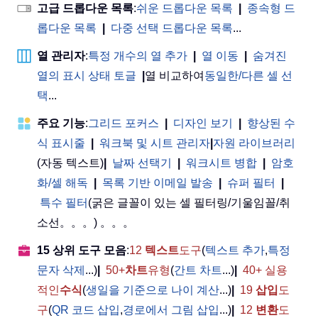
고급 드롭다운 목록
:
쉬운 드롭다운 목록
|
종속형 드
롭다운 목록
|
다중 선택 드롭다운 목록
...
열 관리자
:
특정 개수의 열 추가
|
열 이동
|
숨겨진
열의 표시 상태 토글
|
열 비교하여
동일한/다른 셀 선
택
...
주요 기능
:
그리드 포커스
|
디자인 보기
|
향상된 수
식 표시줄
|
워크북 및 시트 관리자
|
자원 라이브러리
(자동 텍스트)
|
날짜 선택기
|
워크시트 병합
|
암호
화/셀 해독
|
목록 기반 이메일 발송
|
슈퍼 필터
|
특수 필터
(굵은 글꼴이 있는 셀 필터링/기울임꼴/취
소선。。。) 。。。
15 상위 도구 모음
:
12
텍스트
도구
(
텍스트 추가
,
특정
문자 삭제
...)
|
50+
차트
유형
(
간트 차트
...)
|
40+ 실용
적인
수식
(
생일을 기준으로 나이 계산
...)
|
19
삽입
도
구
(
QR 코드 삽입
,
경로에서 그림 삽입
...)
|
12
변환
도