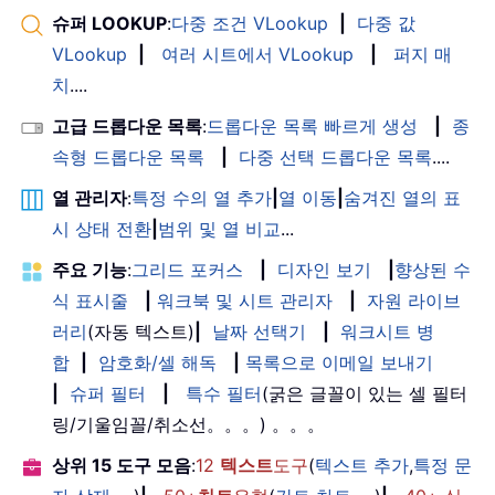
슈퍼 LOOKUP
:
다중 조건 VLookup
|
다중 값
VLookup
|
여러 시트에서 VLookup
|
퍼지 매
치
....
고급 드롭다운 목록
:
드롭다운 목록 빠르게 생성
|
종
속형 드롭다운 목록
|
다중 선택 드롭다운 목록
....
열 관리자
:
특정 수의 열 추가
|
열 이동
|
숨겨진 열의 표
시 상태 전환
|
범위 및 열 비교
...
주요 기능
:
그리드 포커스
|
디자인 보기
|
향상된 수
식 표시줄
|
워크북 및 시트 관리자
|
자원 라이브
러리
(자동 텍스트)
|
날짜 선택기
|
워크시트 병
합
|
암호화/셀 해독
|
목록으로 이메일 보내기
|
슈퍼 필터
|
특수 필터
(굵은 글꼴이 있는 셀 필터
링/기울임꼴/취소선。。。) 。。。
상위 15 도구 모음
:
12
텍스트
도구
(
텍스트 추가
,
특정 문