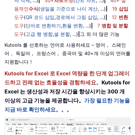
자 삭제
, ...)
|
50+
차트
유형
(
간트 차트
, ...)
|
40+ 실
용적인
수식
(
생일을 기준으로 나이 계산
, ...)
|
19
삽입
도구
(
QR 코드 삽입
,
경로에서 그림 삽입
, ...)
|
12
변환
도구
(
단어로 변환하기
,
환율 변환
, ...)
|
7
병합 및 분할
도구
(
고급 행 병합
,
셀 분할
, ...)
|
그 외 더 많은 기능
Kutools 를 선호하는 언어로 사용하세요 – 영어， 스페인
어， 독일어， 프랑스어， 중국어 및 40+개 이상의 언어를
지원합니다！
Kutools for Excel 로 Excel 역량을 한 단계 업그레이
드하고 전례 없는 효율성을 경험하세요。
Kutools for
Excel 는 생산성과 저장 시간을 향상시키는 300 개
이상의 고급 기능을 제공합니다。
가장 필요한 기능을
지금 바로 확인하세요。。。