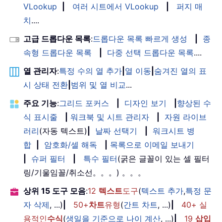
VLookup
|
여러 시트에서 VLookup
|
퍼지 매
치
....
고급 드롭다운 목록
:
드롭다운 목록 빠르게 생성
|
종
속형 드롭다운 목록
|
다중 선택 드롭다운 목록
....
열 관리자
:
특정 수의 열 추가
|
열 이동
|
숨겨진 열의 표
시 상태 전환
|
범위 및 열 비교
...
주요 기능
:
그리드 포커스
|
디자인 보기
|
향상된 수
식 표시줄
|
워크북 및 시트 관리자
|
자원 라이브
러리
(자동 텍스트)
|
날짜 선택기
|
워크시트 병
합
|
암호화/셀 해독
|
목록으로 이메일 보내기
|
슈퍼 필터
|
특수 필터
(굵은 글꼴이 있는 셀 필터
링/기울임꼴/취소선。。。) 。。。
상위 15 도구 모음
:
12
텍스트
도구
(
텍스트 추가
,
특정 문
자 삭제
, ...)
|
50+
차트
유형
(
간트 차트
, ...)
|
40+ 실
용적인
수식
(
생일을 기준으로 나이 계산
, ...)
|
19
삽입