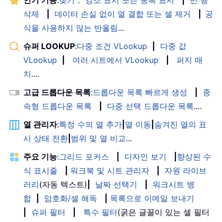
삭제
|
데이터 손실 없이 열 결합 또는 셀 제거
|
공
식을 사용하지 않는 반올림
...
슈퍼 LOOKUP
:
다중 조건 VLookup
|
다중 값
VLookup
|
여러 시트에서 VLookup
|
퍼지 매
치
....
고급 드롭다운 목록
:
드롭다운 목록 빠르게 생성
|
종
속형 드롭다운 목록
|
다중 선택 드롭다운 목록
....
열 관리자
:
특정 수의 열 추가
|
열 이동
|
숨겨진 열의 표
시 상태 전환
|
범위 및 열 비교
...
주요 기능
:
그리드 포커스
|
디자인 보기
|
향상된 수
식 표시줄
|
워크북 및 시트 관리자
|
자원 라이브
러리
(자동 텍스트)
|
날짜 선택기
|
워크시트 병
합
|
암호화/셀 해독
|
목록으로 이메일 보내기
|
슈퍼 필터
|
특수 필터
(굵은 글꼴이 있는 셀 필터