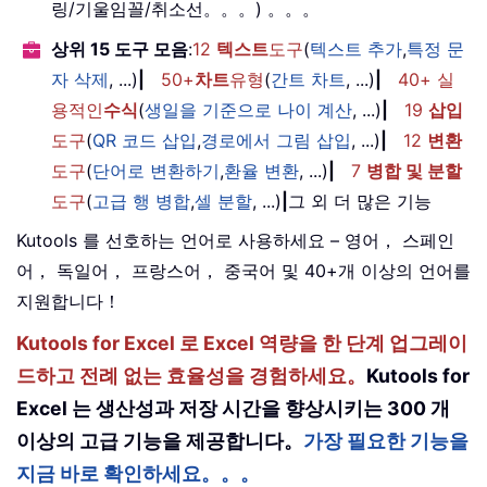
링/기울임꼴/취소선。。。) 。。。
상위 15 도구 모음
:
12
텍스트
도구
(
텍스트 추가
,
특정 문
자 삭제
, ...)
|
50+
차트
유형
(
간트 차트
, ...)
|
40+ 실
용적인
수식
(
생일을 기준으로 나이 계산
, ...)
|
19
삽입
도구
(
QR 코드 삽입
,
경로에서 그림 삽입
, ...)
|
12
변환
도구
(
단어로 변환하기
,
환율 변환
, ...)
|
7
병합 및 분할
도구
(
고급 행 병합
,
셀 분할
, ...)
|
그 외 더 많은 기능
Kutools 를 선호하는 언어로 사용하세요 – 영어， 스페인
어， 독일어， 프랑스어， 중국어 및 40+개 이상의 언어를
지원합니다！
Kutools for Excel 로 Excel 역량을 한 단계 업그레이
드하고 전례 없는 효율성을 경험하세요。
Kutools for
Excel 는 생산성과 저장 시간을 향상시키는 300 개
이상의 고급 기능을 제공합니다。
가장 필요한 기능을
지금 바로 확인하세요。。。