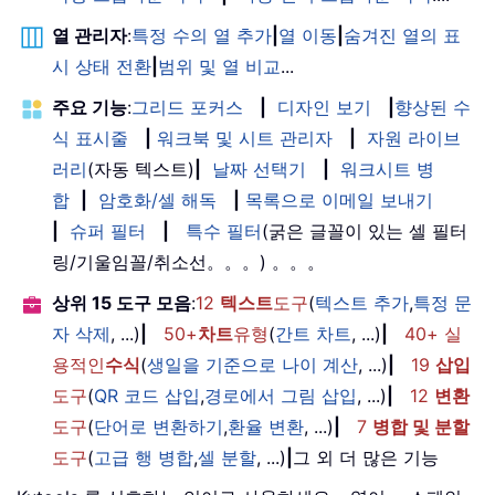
열 관리자
:
특정 수의 열 추가
|
열 이동
|
숨겨진 열의 표
시 상태 전환
|
범위 및 열 비교
...
주요 기능
:
그리드 포커스
|
디자인 보기
|
향상된 수
식 표시줄
|
워크북 및 시트 관리자
|
자원 라이브
러리
(자동 텍스트)
|
날짜 선택기
|
워크시트 병
합
|
암호화/셀 해독
|
목록으로 이메일 보내기
|
슈퍼 필터
|
특수 필터
(굵은 글꼴이 있는 셀 필터
링/기울임꼴/취소선。。。) 。。。
상위 15 도구 모음
:
12
텍스트
도구
(
텍스트 추가
,
특정 문
자 삭제
, ...)
|
50+
차트
유형
(
간트 차트
, ...)
|
40+ 실
용적인
수식
(
생일을 기준으로 나이 계산
, ...)
|
19
삽입
도구
(
QR 코드 삽입
,
경로에서 그림 삽입
, ...)
|
12
변환
도구
(
단어로 변환하기
,
환율 변환
, ...)
|
7
병합 및 분할
도구
(
고급 행 병합
,
셀 분할
, ...)
|
그 외 더 많은 기능