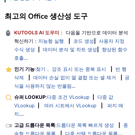
최고의 Office 생산성 도구
🤖
KUTOOLS AI 도우미
： 다음을 기반으로 데이터 분석
혁신하기：
지능형 실행
|
코드 생성
|
사용자 지정
수식 생성
|
데이터 분석 및 차트 생성
|
향상된 함수
호출
…
인기 기능
:
찾기， 강조 표시 또는 중복 표시
|
빈 행
삭제
|
데이터 손실 없이 열 결합 또는 셀 제거
|
공
식을 사용하지 않는 반올림
...
슈퍼 LOOKUP
:
다중 조건 VLookup
|
다중 값
VLookup
|
여러 시트에서 VLookup
|
퍼지 매
치
....
고급 드롭다운 목록
:
드롭다운 목록 빠르게 생성
|
종
속형 드롭다운 목록
|
다중 선택 드롭다운 목록
....