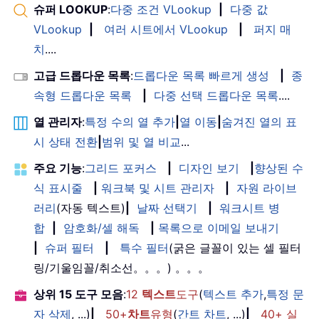
슈퍼 LOOKUP
:
다중 조건 VLookup
|
다중 값
VLookup
|
여러 시트에서 VLookup
|
퍼지 매
치
....
고급 드롭다운 목록
:
드롭다운 목록 빠르게 생성
|
종
속형 드롭다운 목록
|
다중 선택 드롭다운 목록
....
열 관리자
:
특정 수의 열 추가
|
열 이동
|
숨겨진 열의 표
시 상태 전환
|
범위 및 열 비교
...
주요 기능
:
그리드 포커스
|
디자인 보기
|
향상된 수
식 표시줄
|
워크북 및 시트 관리자
|
자원 라이브
러리
(자동 텍스트)
|
날짜 선택기
|
워크시트 병
합
|
암호화/셀 해독
|
목록으로 이메일 보내기
|
슈퍼 필터
|
특수 필터
(굵은 글꼴이 있는 셀 필터
링/기울임꼴/취소선。。。) 。。。
상위 15 도구 모음
:
12
텍스트
도구
(
텍스트 추가
,
특정 문
자 삭제
, ...)
|
50+
차트
유형
(
간트 차트
, ...)
|
40+ 실