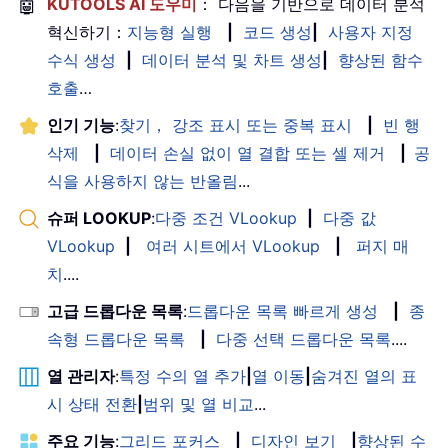
🤖
KUTOOLS AI 도우미
： 다음을 기반으로 데이터 분석
혁신하기：
지능형 실행
|
코드 생성
|
사용자 지정
수식 생성
|
데이터 분석 및 차트 생성
|
향상된 함수
호출
…
인기 기능
:
찾기， 강조 표시 또는 중복 표시
|
빈 행
삭제
|
데이터 손실 없이 열 결합 또는 셀 제거
|
공
식을 사용하지 않는 반올림
...
슈퍼 LOOKUP
:
다중 조건 VLookup
|
다중 값
VLookup
|
여러 시트에서 VLookup
|
퍼지 매
치
....
고급 드롭다운 목록
:
드롭다운 목록 빠르게 생성
|
종
속형 드롭다운 목록
|
다중 선택 드롭다운 목록
....
열 관리자
:
특정 수의 열 추가
|
열 이동
|
숨겨진 열의 표
시 상태 전환
|
범위 및 열 비교
...
주요 기능
:
그리드 포커스
|
디자인 보기
|
향상된 수