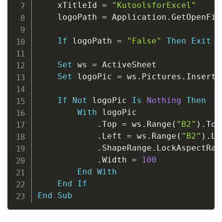
    xTitleId 
=
"KutoolsforExcel"
    logoPath 
=
 Application
.
GetOpenFil
If
 logoPath 
=
"False"
Then
Exit
S
Set
 ws 
=
 ActiveSheet

Set
 logoPic 
=
 ws
.
Pictures
.
Insert
(
If
Not
 logoPic 
Is
Nothing
Then
With
 logoPic

.
Top 
=
 ws
.
Range
(
"B2"
)
.
Top

.
Left 
=
 ws
.
Range
(
"B2"
)
.
Le
.
ShapeRange
.
LockAspectRat
.
Width 
=
100
End
With
End
If
End
Sub