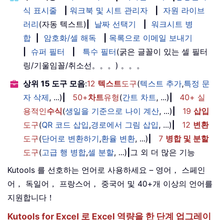
식 표시줄
|
워크북 및 시트 관리자
|
자원 라이브
러리
(자동 텍스트)
|
날짜 선택기
|
워크시트 병
합
|
암호화/셀 해독
|
목록으로 이메일 보내기
|
슈퍼 필터
|
특수 필터
(굵은 글꼴이 있는 셀 필터
링/기울임꼴/취소선。。。) 。。。
상위 15 도구 모음
:
12
텍스트
도구
(
텍스트 추가
,
특정 문
자 삭제
, ...)
|
50+
차트
유형
(
간트 차트
, ...)
|
40+ 실
용적인
수식
(
생일을 기준으로 나이 계산
, ...)
|
19
삽입
도구
(
QR 코드 삽입
,
경로에서 그림 삽입
, ...)
|
12
변환
도구
(
단어로 변환하기
,
환율 변환
, ...)
|
7
병합 및 분할
도구
(
고급 행 병합
,
셀 분할
, ...)
|
그 외 더 많은 기능
Kutools 를 선호하는 언어로 사용하세요 – 영어， 스페인
어， 독일어， 프랑스어， 중국어 및 40+개 이상의 언어를
지원합니다！
Kutools for Excel 로 Excel 역량을 한 단계 업그레이