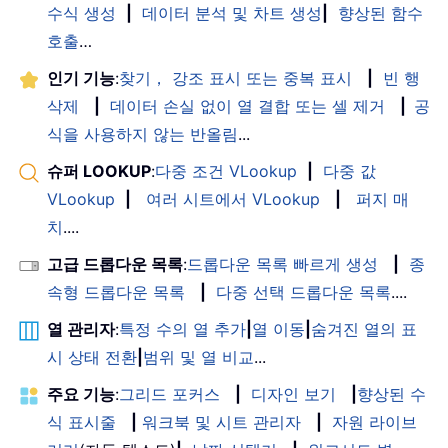
수식 생성
|
데이터 분석 및 차트 생성
|
향상된 함수
호출
…
인기 기능
:
찾기， 강조 표시 또는 중복 표시
|
빈 행
삭제
|
데이터 손실 없이 열 결합 또는 셀 제거
|
공
식을 사용하지 않는 반올림
...
슈퍼 LOOKUP
:
다중 조건 VLookup
|
다중 값
VLookup
|
여러 시트에서 VLookup
|
퍼지 매
치
....
고급 드롭다운 목록
:
드롭다운 목록 빠르게 생성
|
종
속형 드롭다운 목록
|
다중 선택 드롭다운 목록
....
열 관리자
:
특정 수의 열 추가
|
열 이동
|
숨겨진 열의 표
시 상태 전환
|
범위 및 열 비교
...
주요 기능
:
그리드 포커스
|
디자인 보기
|
향상된 수
식 표시줄
|
워크북 및 시트 관리자
|
자원 라이브