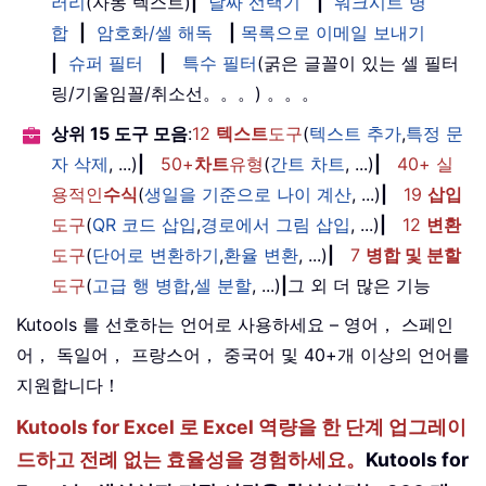
러리
(자동 텍스트)
|
날짜 선택기
|
워크시트 병
합
|
암호화/셀 해독
|
목록으로 이메일 보내기
|
슈퍼 필터
|
특수 필터
(굵은 글꼴이 있는 셀 필터
링/기울임꼴/취소선。。。) 。。。
상위 15 도구 모음
:
12
텍스트
도구
(
텍스트 추가
,
특정 문
자 삭제
, ...)
|
50+
차트
유형
(
간트 차트
, ...)
|
40+ 실
용적인
수식
(
생일을 기준으로 나이 계산
, ...)
|
19
삽입
도구
(
QR 코드 삽입
,
경로에서 그림 삽입
, ...)
|
12
변환
도구
(
단어로 변환하기
,
환율 변환
, ...)
|
7
병합 및 분할
도구
(
고급 행 병합
,
셀 분할
, ...)
|
그 외 더 많은 기능
Kutools 를 선호하는 언어로 사용하세요 – 영어， 스페인
어， 독일어， 프랑스어， 중국어 및 40+개 이상의 언어를
지원합니다！
Kutools for Excel 로 Excel 역량을 한 단계 업그레이
드하고 전례 없는 효율성을 경험하세요。
Kutools for