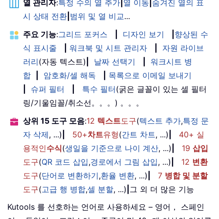
열 관리자
:
특정 수의 열 추가
|
열 이동
|
숨겨진 열의 표
시 상태 전환
|
범위 및 열 비교
...
주요 기능
:
그리드 포커스
|
디자인 보기
|
향상된 수
식 표시줄
|
워크북 및 시트 관리자
|
자원 라이브
러리
(자동 텍스트)
|
날짜 선택기
|
워크시트 병
합
|
암호화/셀 해독
|
목록으로 이메일 보내기
|
슈퍼 필터
|
특수 필터
(굵은 글꼴이 있는 셀 필터
링/기울임꼴/취소선。。。) 。。。
상위 15 도구 모음
:
12
텍스트
도구
(
텍스트 추가
,
특정 문
자 삭제
, ...)
|
50+
차트
유형
(
간트 차트
, ...)
|
40+ 실
용적인
수식
(
생일을 기준으로 나이 계산
, ...)
|
19
삽입
도구
(
QR 코드 삽입
,
경로에서 그림 삽입
, ...)
|
12
변환
도구
(
단어로 변환하기
,
환율 변환
, ...)
|
7
병합 및 분할
도구
(
고급 행 병합
,
셀 분할
, ...)
|
그 외 더 많은 기능
Kutools 를 선호하는 언어로 사용하세요 – 영어， 스페인