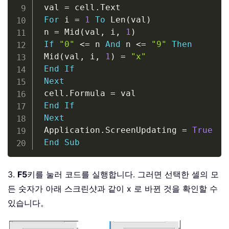
 val 
=
 cell
.
Text

For
 i 
=
1
To
 Len
(
val
)
 n 
=
 Mid
(
val
,
 i
,
1
)
If
"0"
<
=
 n 
And
 n 
<
=
"9"
Then
 Mid
(
val
,
 i
,
1
)
=
"x"
End
If
Next
 cell
.
Formula 
=
 val

End
If
Next
 Application
.
ScreenUpdating 
=
True
End
Sub
3.
F5
키를 눌러 코드를 실행합니다. 그러면 선택한 셀의 모
든 숫자가 아래 스크린샷과 같이 x 로 바뀐 것을 확인할 수
있습니다。