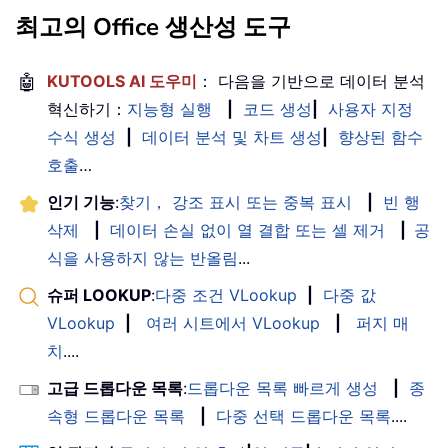
최고의 Office 생산성 도구
🤖
KUTOOLS AI 도우미
： 다음을 기반으로 데이터 분석
혁신하기：
지능형 실행
|
코드 생성
|
사용자 지정
수식 생성
|
데이터 분석 및 차트 생성
|
향상된 함수
호출
…
인기 기능
:
찾기， 강조 표시 또는 중복 표시
|
빈 행
삭제
|
데이터 손실 없이 열 결합 또는 셀 제거
|
공
식을 사용하지 않는 반올림
...
슈퍼 LOOKUP
:
다중 조건 VLookup
|
다중 값
VLookup
|
여러 시트에서 VLookup
|
퍼지 매
치
....
고급 드롭다운 목록
:
드롭다운 목록 빠르게 생성
|
종
속형 드롭다운 목록
|
다중 선택 드롭다운 목록
....