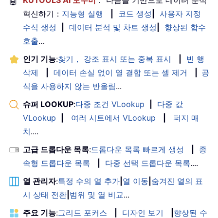
🤖
혁신하기：
지능형 실행
|
코드 생성
|
사용자 지정
수식 생성
|
데이터 분석 및 차트 생성
|
향상된 함수
호출
…
인기 기능
:
찾기， 강조 표시 또는 중복 표시
|
빈 행
삭제
|
데이터 손실 없이 열 결합 또는 셀 제거
|
공
식을 사용하지 않는 반올림
...
슈퍼 LOOKUP
:
다중 조건 VLookup
|
다중 값
VLookup
|
여러 시트에서 VLookup
|
퍼지 매
치
....
고급 드롭다운 목록
:
드롭다운 목록 빠르게 생성
|
종
속형 드롭다운 목록
|
다중 선택 드롭다운 목록
....
열 관리자
:
특정 수의 열 추가
|
열 이동
|
숨겨진 열의 표
시 상태 전환
|
범위 및 열 비교
...
주요 기능
:
그리드 포커스
|
디자인 보기
|
향상된 수