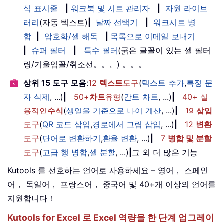
식 표시줄
|
워크북 및 시트 관리자
|
자원 라이브
러리
(자동 텍스트)
|
날짜 선택기
|
워크시트 병
합
|
암호화/셀 해독
|
목록으로 이메일 보내기
|
슈퍼 필터
|
특수 필터
(굵은 글꼴이 있는 셀 필터
링/기울임꼴/취소선。。。) 。。。
상위 15 도구 모음
:
12
텍스트
도구
(
텍스트 추가
,
특정 문
자 삭제
, ...)
|
50+
차트
유형
(
간트 차트
, ...)
|
40+ 실
용적인
수식
(
생일을 기준으로 나이 계산
, ...)
|
19
삽입
도구
(
QR 코드 삽입
,
경로에서 그림 삽입
, ...)
|
12
변환
도구
(
단어로 변환하기
,
환율 변환
, ...)
|
7
병합 및 분할
도구
(
고급 행 병합
,
셀 분할
, ...)
|
그 외 더 많은 기능
Kutools 를 선호하는 언어로 사용하세요 – 영어， 스페인
어， 독일어， 프랑스어， 중국어 및 40+개 이상의 언어를
지원합니다！
Kutools for Excel 로 Excel 역량을 한 단계 업그레이