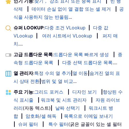
인기 기능
:
찾기， 강조 표시 또는 중복 표시
|
빈 행
삭제
|
데이터 손실 없이 열 결합 또는 셀 제거
|
공
식을 사용하지 않는 반올림
...
슈퍼 LOOKUP
:
다중 조건 VLookup
|
다중 값
VLookup
|
여러 시트에서 VLookup
|
퍼지 매
치
....
고급 드롭다운 목록
:
드롭다운 목록 빠르게 생성
|
종
속형 드롭다운 목록
|
다중 선택 드롭다운 목록
....
열 관리자
:
특정 수의 열 추가
|
열 이동
|
숨겨진 열의 표
시 상태 전환
|
범위 및 열 비교
...
주요 기능
:
그리드 포커스
|
디자인 보기
|
향상된 수
식 표시줄
|
워크북 및 시트 관리자
|
자원 라이브
러리
(자동 텍스트)
|
날짜 선택기
|
워크시트 병
합
|
암호화/셀 해독
|
목록으로 이메일 보내기
|
슈퍼 필터
|
특수 필터
(굵은 글꼴이 있는 셀 필터