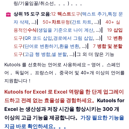
링/기울임꼴/취소선。。。) 。。。
상위 15 도구 모음
:
12
텍스트
도구
(
텍스트 추가
,
특정 문
자 삭제
, ...)
|
50+
차트
유형
(
간트 차트
, ...)
|
40+ 실
용적인
수식
(
생일을 기준으로 나이 계산
, ...)
|
19
삽입
도구
(
QR 코드 삽입
,
경로에서 그림 삽입
, ...)
|
12
변환
도구
(
단어로 변환하기
,
환율 변환
, ...)
|
7
병합 및 분할
도구
(
고급 행 병합
,
셀 분할
, ...)
|
그 외 더 많은 기능
Kutools 를 선호하는 언어로 사용하세요 – 영어， 스페인
어， 독일어， 프랑스어， 중국어 및 40+개 이상의 언어를
지원합니다！
Kutools for Excel 로 Excel 역량을 한 단계 업그레이
드하고 전례 없는 효율성을 경험하세요。
Kutools for
Excel 는 생산성과 저장 시간을 향상시키는 300 개
이상의 고급 기능을 제공합니다。
가장 필요한 기능을
지금 바로 확인하세요。。。