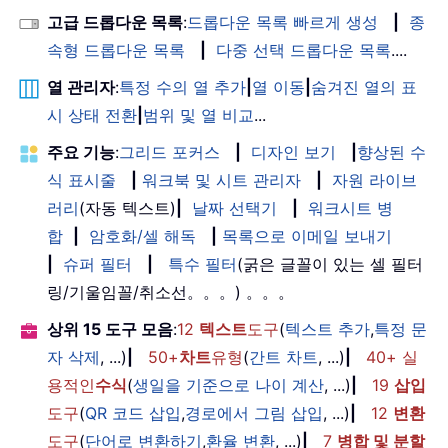
고급 드롭다운 목록
:
드롭다운 목록 빠르게 생성
|
종
속형 드롭다운 목록
|
다중 선택 드롭다운 목록
....
열 관리자
:
특정 수의 열 추가
|
열 이동
|
숨겨진 열의 표
시 상태 전환
|
범위 및 열 비교
...
주요 기능
:
그리드 포커스
|
디자인 보기
|
향상된 수
식 표시줄
|
워크북 및 시트 관리자
|
자원 라이브
러리
(자동 텍스트)
|
날짜 선택기
|
워크시트 병
합
|
암호화/셀 해독
|
목록으로 이메일 보내기
|
슈퍼 필터
|
특수 필터
(굵은 글꼴이 있는 셀 필터
링/기울임꼴/취소선。。。) 。。。
상위 15 도구 모음
:
12
텍스트
도구
(
텍스트 추가
,
특정 문
자 삭제
, ...)
|
50+
차트
유형
(
간트 차트
, ...)
|
40+ 실
용적인
수식
(
생일을 기준으로 나이 계산
, ...)
|
19
삽입
도구
(
QR 코드 삽입
,
경로에서 그림 삽입
, ...)
|
12
변환
도구
(
단어로 변환하기
,
환율 변환
, ...)
|
7
병합 및 분할