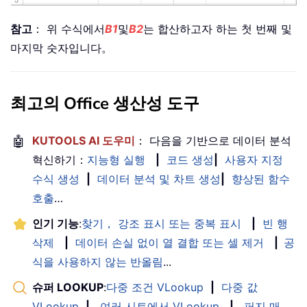
참고
： 위 수식에서
B1
및
B2
는 합산하고자 하는 첫 번째 및
마지막 숫자입니다。
최고의 Office 생산성 도구
🤖
KUTOOLS AI 도우미
： 다음을 기반으로 데이터 분석
혁신하기：
지능형 실행
|
코드 생성
|
사용자 지정
수식 생성
|
데이터 분석 및 차트 생성
|
향상된 함수
호출
…
인기 기능
:
찾기， 강조 표시 또는 중복 표시
|
빈 행
삭제
|
데이터 손실 없이 열 결합 또는 셀 제거
|
공
식을 사용하지 않는 반올림
...
슈퍼 LOOKUP
:
다중 조건 VLookup
|
다중 값
VLookup
|
여러 시트에서 VLookup
|
퍼지 매