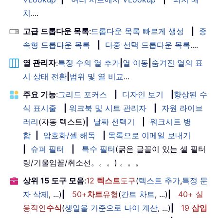
치
....
고급 드롭다운 목록
:
드롭다운 목록 빠르게 생성
|
종
속형 드롭다운 목록
|
다중 선택 드롭다운 목록
....
열 관리자
:
특정 수의 열 추가
|
열 이동
|
숨겨진 열의 표
시 상태 전환
|
범위 및 열 비교
...
주요 기능
:
그리드 포커스
|
디자인 보기
|
향상된 수
식 표시줄
|
워크북 및 시트 관리자
|
자원 라이브
러리
(자동 텍스트)
|
날짜 선택기
|
워크시트 병
합
|
암호화/셀 해독
|
목록으로 이메일 보내기
|
슈퍼 필터
|
특수 필터
(굵은 글꼴이 있는 셀 필터
링/기울임꼴/취소선。。。) 。。。
상위 15 도구 모음
:
12
텍스트
도구
(
텍스트 추가
,
특정 문
자 삭제
, ...)
|
50+
차트
유형
(
간트 차트
, ...)
|
40+ 실
용적인
수식
(
생일을 기준으로 나이 계산
, ...)
|
19
삽입