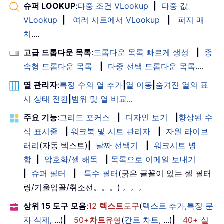
슈퍼 LOOKUP
:
다중 조건 VLookup
|
다중 값
VLookup
|
여러 시트에서 VLookup
|
퍼지 매
치
....
고급 드롭다운 목록
:
드롭다운 목록 빠르게 생성
|
종
속형 드롭다운 목록
|
다중 선택 드롭다운 목록
....
열 관리자
:
특정 수의 열 추가
|
열 이동
|
숨겨진 열의 표
시 상태 전환
|
범위 및 열 비교
...
주요 기능
:
그리드 포커스
|
디자인 보기
|
향상된 수
식 표시줄
|
워크북 및 시트 관리자
|
자원 라이브
러리
(자동 텍스트)
|
날짜 선택기
|
워크시트 병
합
|
암호화/셀 해독
|
목록으로 이메일 보내기
|
슈퍼 필터
|
특수 필터
(굵은 글꼴이 있는 셀 필터
링/기울임꼴/취소선。。。) 。。。
상위 15 도구 모음
:
12
텍스트
도구
(
텍스트 추가
,
특정 문
자 삭제
, ...)
|
50+
차트
유형
(
간트 차트
, ...)
|
40+ 실