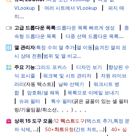
VLookup
|
여러 시트에서 VLookup
|
퍼지 매
치
....
고급 드롭다운 목록
:
드롭다운 목록 빠르게 생성
|
종
속형 드롭다운 목록
|
다중 선택 드롭다운 목록
....
열 관리자
:
특정 수의 열 추가
|
열 이동
|
숨겨진 열의 표
시 상태 전환
|
범위 및 열 비교
...
주요 기능
:
그리드 포커스
|
디자인 보기
|
향상된 수
식 표시줄
|
워크북 및 시트 관리자
|
자원 라이브
러리
(자동 텍스트)
|
날짜 선택기
|
워크시트 병
합
|
암호화/셀 해독
|
목록으로 이메일 보내기
|
슈퍼 필터
|
특수 필터
(굵은 글꼴이 있는 셀 필터
링/기울임꼴/취소선。。。) 。。。
상위 15 도구 모음
:
12
텍스트
도구
(
텍스트 추가
,
특정 문
자 삭제
, ...)
|
50+
차트
유형
(
간트 차트
, ...)
|
40+ 실