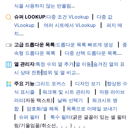
식을 사용하지 않는 반올림
...
슈퍼 LOOKUP
:
다중 조건 VLookup
|
다중 값
VLookup
|
여러 시트에서 VLookup
|
퍼지 매
치
....
고급 드롭다운 목록
:
드롭다운 목록 빠르게 생성
|
종
속형 드롭다운 목록
|
다중 선택 드롭다운 목록
....
열 관리자
:
특정 수의 열 추가
|
열 이동
|
숨겨진 열의 표
시 상태 전환
|
범위 및 열 비교
...
주요 기능
:
그리드 포커스
|
디자인 보기
|
향상된 수
식 표시줄
|
워크북 및 시트 관리자
|
자원 라이브
러리
(자동 텍스트)
|
날짜 선택기
|
워크시트 병
합
|
암호화/셀 해독
|
목록으로 이메일 보내기
|
슈퍼 필터
|
특수 필터
(굵은 글꼴이 있는 셀 필터
링/기울임꼴/취소선。。。) 。。。