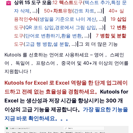
상위 15 도구 모음
:
12
텍스트
도구
(
텍스트 추가
,
특정 문
자 삭제
, ...)
|
50+
차트
유형
(
간트 차트
, ...)
|
40+ 실
용적인
수식
(
생일을 기준으로 나이 계산
, ...)
|
19
삽입
도구
(
QR 코드 삽입
,
경로에서 그림 삽입
, ...)
|
12
변환
도구
(
단어로 변환하기
,
환율 변환
, ...)
|
7
병합 및 분할
도구
(
고급 행 병합
,
셀 분할
, ...)
|
그 외 더 많은 기능
Kutools 를 선호하는 언어로 사용하세요 – 영어， 스페인
어， 독일어， 프랑스어， 중국어 및 40+개 이상의 언어를
지원합니다！
Kutools for Excel 로 Excel 역량을 한 단계 업그레이
드하고 전례 없는 효율성을 경험하세요。
Kutools for
Excel 는 생산성과 저장 시간을 향상시키는 300 개
이상의 고급 기능을 제공합니다。
가장 필요한 기능을
지금 바로 확인하세요。。。