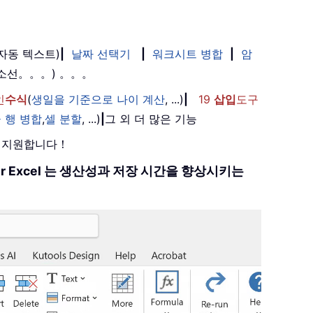
(자동 텍스트)
|
날짜 선택기
|
워크시트 병합
|
암
취소선。。。) 。。。
인
수식
(
생일을 기준으로 나이 계산
, ...)
|
19
삽입
도구
 행 병합
,
셀 분할
, ...)
|
그 외 더 많은 기능
를 지원합니다！
 for Excel 는 생산성과 저장 시간을 향상시키는