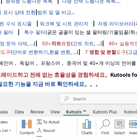
|
종속형 드롭다운 목록
|
다중 선택 드롭다운 목록
....
 표시 상태 전환
|
범위 및 열 비교
...
된 수식 표시줄
|
워크북 및 시트 관리자
|
자원 라이브러리
퍼 필터
|
특수 필터
(굵은 글꼴이 있는 셀 필터링/기울임꼴/
정 문자 삭제
, ...)
|
50+
차트
유형
(
간트 차트
, ...)
|
40+ 실용적
환
도구
(
단어로 변환하기
,
환율 변환
, ...)
|
7
병합 및 분할
도구
(
고급
， 스페인어， 독일어， 프랑스어， 중국어 및 40+개 이상의 언어
한 단계 업그레이드하고 전례 없는 효율성을 경험하세요。
Kutools
필요한 기능을 지금 바로 확인하세요。。。