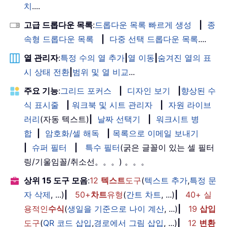
치
....
고급 드롭다운 목록
:
드롭다운 목록 빠르게 생성
|
종
속형 드롭다운 목록
|
다중 선택 드롭다운 목록
....
열 관리자
:
특정 수의 열 추가
|
열 이동
|
숨겨진 열의 표
시 상태 전환
|
범위 및 열 비교
...
주요 기능
:
그리드 포커스
|
디자인 보기
|
향상된 수
식 표시줄
|
워크북 및 시트 관리자
|
자원 라이브
러리
(자동 텍스트)
|
날짜 선택기
|
워크시트 병
합
|
암호화/셀 해독
|
목록으로 이메일 보내기
|
슈퍼 필터
|
특수 필터
(굵은 글꼴이 있는 셀 필터
링/기울임꼴/취소선。。。) 。。。
상위 15 도구 모음
:
12
텍스트
도구
(
텍스트 추가
,
특정 문
자 삭제
, ...)
|
50+
차트
유형
(
간트 차트
, ...)
|
40+ 실
용적인
수식
(
생일을 기준으로 나이 계산
, ...)
|
19
삽입
도구
(
QR 코드 삽입
,
경로에서 그림 삽입
, ...)
|
12
변환